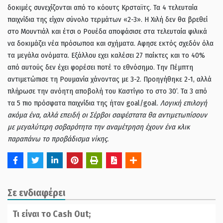
δοκιμές συνεχίζονται από το κόουτς Κρσταϊτς. Τα 4 τελευταία
παιχνίδια της είχαν σύνολο τερμάτων «2-3». Η Χιλή δεν θα βρεθεί
στο Μουντιάλ και έτσι ο Ρουέδα αποφάσισε στα τελευταία φιλικά
να δοκιμάζει νέα πρόσωποα και σχήματα. Αφησε εκτός σχεδόν όλα
τα μεγάλα ονόματα. Εξάλλου εχει καλέσει 27 παίκτες και το 40%
από αυτούς δεν έχει φορέσει ποτέ το εθνόσημο. Την Πέμπτη
αντιμετώπισε τη Ρουμανία χάνοντας με 3-2. Προηγήθηκε 2-1, αλλά
πλήρωσε την ανόητη αποβολή του Καστίγιο το στο 30’. Τα 3 από
τα 5 πιο πρόσφατα παιχνίδια της ήταν goal/goal.
Λογική επιλογή
ακόμα ένα, αλλά επειδή οι Σέρβοι σαφέστατα θα αντιμετωπίσουν
με μεγαλύτερη σοβαρότητα την αναμέτρηση έχουν ένα κλικ
παραπάνω το προβάδισμα νίκης.
Σε ενδιαφέρει
Τι είναι το Cash Out;