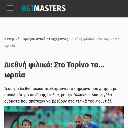
Skip
BET
MASTERS
to
Παρ, 7 Αυγ. 2026
14:50:22
content
Κεντρική
•
Προγνωστικά στοιχήματος
•
Διεθνή φιλικά: Στο Τορίνο τα…
ωραία
Διεθνή φιλικά: Στο Τορίνο τα…
ωραία
Τέσσερα διεθνή φιλικά περιλαμβάνει το σημερινό πρόγραμμα με
σπουδαιότερο αυτό της Ιταλίας με την Ολλανδία. Δύο μεγάλα
ονόματα που απέτυχαν να βρεθούν στα τελικά του Μουντιάλ.