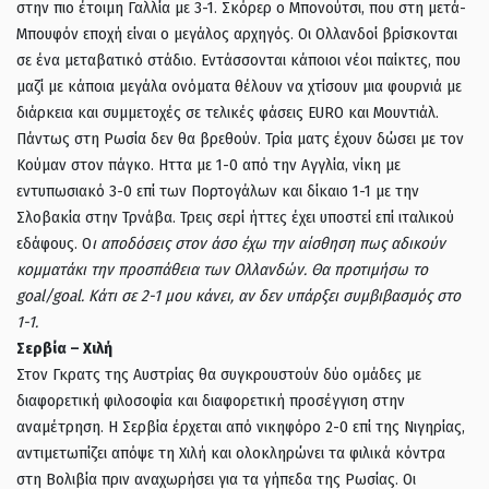
στην πιο έτοιμη Γαλλία με 3-1. Σκόρερ ο Μπονούτσι, που στη μετά-
Μπουφόν εποχή είναι ο μεγάλος αρχηγός. Οι Ολλανδοί βρίσκονται
σε ένα μεταβατικό στάδιο. Εντάσσονται κάποιοι νέοι παίκτες, που
μαζί με κάποια μεγάλα ονόματα θέλουν να χτίσουν μια φουρνιά με
διάρκεια και συμμετοχές σε τελικές φάσεις EURO και Μουντιάλ.
Πάντως στη Ρωσία δεν θα βρεθούν. Τρία ματς έχουν δώσει με τον
Κούμαν στον πάγκο. Ηττα με 1-0 από την Αγγλία, νίκη με
εντυπωσιακό 3-0 επί των Πορτογάλων και δίκαιο 1-1 με την
Σλοβακία στην Τρνάβα. Τρεις σερί ήττες έχει υποστεί επί ιταλικού
εδάφους. Ο
ι αποδόσεις στον άσο έχω την αίσθηση πως αδικούν
κομματάκι την προσπάθεια των Ολλανδών. Θα προτιμήσω το
goal/goal. Κάτι σε 2-1 μου κάνει, αν δεν υπάρξει συμβιβασμός στο
1-1.
Σερβία – Χιλή
Στον Γκρατς της Αυστρίας θα συγκρουστούν δύο ομάδες με
διαφορετική φιλοσοφία και διαφορετική προσέγγιση στην
αναμέτρηση. Η Σερβία έρχεται από νικηφόρο 2-0 επί της Νιγηρίας,
αντιμετωπίζει απόψε τη Χιλή και ολοκληρώνει τα φιλικά κόντρα
στη Βολιβία πριν αναχωρήσει για τα γήπεδα της Ρωσίας. Οι