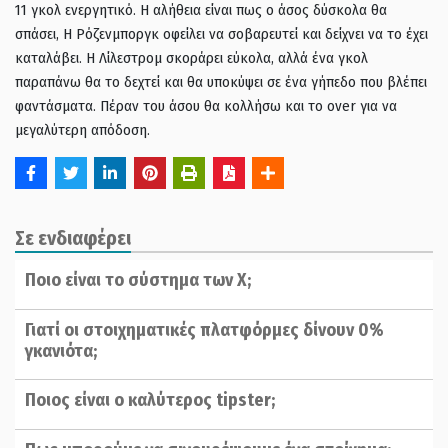
11 γκολ ενεργητικό. Η αλήθεια είναι πως ο άσος δύσκολα θα
σπάσει, Η Ρόζενμποργκ οφείλει να σοβαρευτεί και δείχνει να το έχει
καταλάβει. Η Λίλεστρομ σκοράρει εύκολα, αλλά ένα γκολ
παραπάνω θα το δεχτεί και θα υποκύψει σε ένα γήπεδο που βλέπει
φαντάσματα. Πέραν του άσου θα κολλήσω και το over για να
μεγαλύτερη απόδοση.
Σε ενδιαφέρει
Ποιο είναι το σύστημα των Χ;
Γιατί οι στοιχηματικές πλατφόρμες δίνουν 0%
γκανιότα;
Ποιος είναι ο καλύτερος tipster;