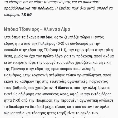
το κίνητρο για να πάρει το αποψινό ματς και να αποκτήσει
προβάδισμα για την πρόκριση. H Έμελεκ, παρ’ όλα αυτά, μπορεί να
σκοράρει.
1 & GG
Μπόκα Τζούνιορς – Αλιάνσα Λίμα
Έτσι όπως τα έκανε η
Μπόκα
, ας τα ξεμπλέξει τώρα! Η εντός
έδρας ήττα από την Παλμέιρας (0-2) σε συνδυασμό με την
ισοπαλία στην έδρα της Τζούνιορ (1-1), την έχουν φέρει στην τρίτη
θέση, χωρίς να έχει τον πρώτο λόγο για την πρόκριση, αφού ακόμα
κι αν νικήσει απόψε την ουραγό του ομίλου χρειάζεται και μη νίκη
της Τζούνιορ στην έδρα της πρωτοπόρου και… χαλαρής
Παλμέιρας. Στην Αργεντινή στέφθηκε τελικά πρωταθλήτρια, αφού
έκανε το καθήκον της στις τελευταίες αγωνιστικές, παίρνοντας
τους βαθμούς που χρειαζόταν. Η
Αλιάνσα
, από την άλλη, έρχεται
εντελώς αδιάφορη στο Μπουένος Άιρες, αφού με την εντός έδρας
ήττα (1-3) από την Παλμέιρας την περασμένη αγωνιστική απώλεσε
το δικαίωμα να διεκδικεί μέχρι τέλους κάτι από αυτόν τον όμιλο.
Μία ισοπαλία και τέσσερις ήττες (σερί) είναι το ρεκόρ των