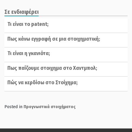
Σε ενδιαφέρει
Τι είναι το patent;
Πως κάνω εγγραφή σε μια στοιχηματική;
Τι είναι η γκανιότα;
Πως παίζουμε στοιχημα στο Χαντμπολ;
Πώς να κερδίσω στο Στοίχημα;
Posted in
Προγνωστικά στοιχήματος