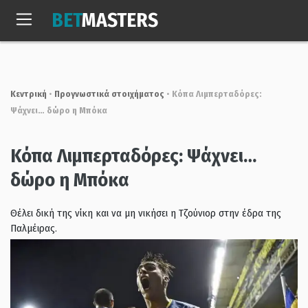
Skip
BET
MASTERS
to
Πεμ, 6 Αυγ. 2026
18:39:45
content
Κεντρική
•
Προγνωστικά στοιχήματος
•
Κόπα Λιμπερταδόρες:
Ψάχνει… δώρο η Μπόκα
Κόπα Λιμπερταδόρες: Ψάχνει…
δώρο η Μπόκα
Θέλει δική της νίκη και να μη νικήσει η Τζούνιορ στην έδρα της
Παλμέιρας.