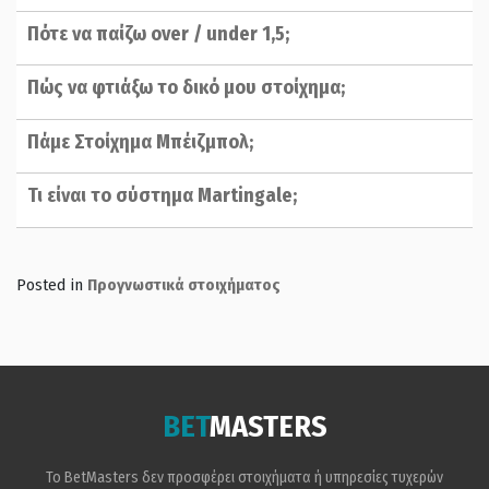
Πότε να παίζω over / under 1,5;
Πώς να φτιάξω το δικό μου στοίχημα;
Πάμε Στοίχημα Μπέιζμπολ;
Τι είναι το σύστημα Martingale;
Posted in
Προγνωστικά στοιχήματος
BET
MASTERS
Το BetMasters δεν προσφέρει στοιχήματα ή υπηρεσίες τυχερών