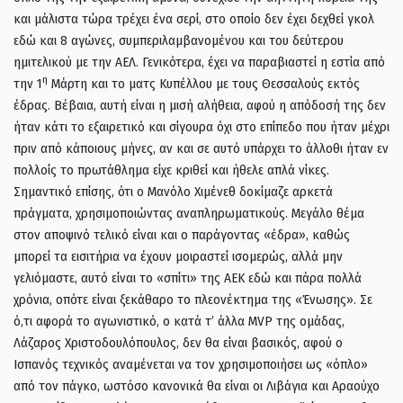
και μάλιστα τώρα τρέχει ένα σερί, στο οποίο δεν έχει δεχθεί γκολ
εδώ και 8 αγώνες, συμπεριλαμβανομένου και του δεύτερου
ημιτελικού με την ΑΕΛ. Γενικότερα, έχει να παραβιαστεί η εστία από
η
την 1
Μάρτη και το ματς Κυπέλλου με τους Θεσσαλούς εκτός
έδρας. Βέβαια, αυτή είναι η μισή αλήθεια, αφού η απόδοσή της δεν
ήταν κάτι το εξαιρετικό και σίγουρα όχι στο επίπεδο που ήταν μέχρι
πριν από κάποιους μήνες, αν και σε αυτό υπάρχει το άλλοθι ήταν εν
πολλοίς το πρωτάθλημα είχε κριθεί και ήθελε απλά νίκες.
Σημαντικό επίσης, ότι ο Μανόλο Χιμένεθ δοκίμαζε αρκετά
πράγματα, χρησιμοποιώντας αναπληρωματικούς. Μεγάλο θέμα
στον αποψινό τελικό είναι και ο παράγοντας «έδρα», καθώς
μπορεί τα εισιτήρια να έχουν μοιραστεί ισομερώς, αλλά μην
γελιόμαστε, αυτό είναι το «σπίτι» της ΑΕΚ εδώ και πάρα πολλά
χρόνια, οπότε είναι ξεκάθαρο το πλεονέκτημα της «Ένωσης». Σε
ό,τι αφορά το αγωνιστικό, ο κατά τ’ άλλα MVP της ομάδας,
Λάζαρος Χριστοδουλόπουλος, δεν θα είναι βασικός, αφού ο
Ισπανός τεχνικός αναμένεται να τον χρησιμοποιήσει ως «όπλο»
από τον πάγκο, ωστόσο κανονικά θα είναι οι Λιβάγια και Αραούχο