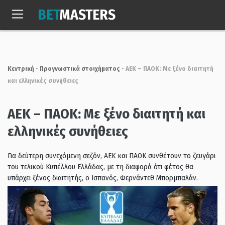
Skip
BET
MASTERS
to
Κυρ, 9 Αυγ. 2026
04:56:32
content
Κεντρική
•
Προγνωστικά στοιχήματος
•
ΑΕΚ – ΠΑΟΚ: Με ξένο διαιτητή
και ελληνικές συνήθειες
ΑΕΚ – ΠΑΟΚ: Με ξένο διαιτητή και
ελληνικές συνήθειες
Για δεύτερη συνεχόμενη σεζόν, ΑΕΚ και ΠΑΟΚ συνθέτουν το ζευγάρι
του τελικού Κυπέλλου Ελλάδας, με τη διαφορά ότι φέτος θα
υπάρχει ξένος διαιτητής, ο Ισπανός, Φερνάντεθ Μπορμπαλάν.