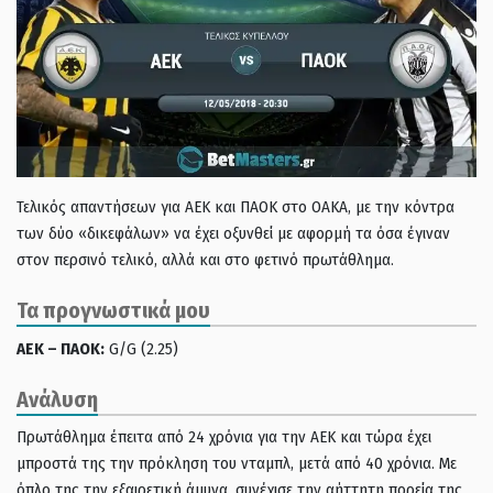
Τελικός απαντήσεων για ΑΕΚ και ΠΑΟΚ στο ΟΑΚΑ, με την κόντρα
των δύο «δικεφάλων» να έχει οξυνθεί με αφορμή τα όσα έγιναν
στον περσινό τελικό, αλλά και στο φετινό πρωτάθλημα.
Τα προγνωστικά μου
ΑΕΚ – ΠΑΟΚ:
G/G (2.25)
Ανάλυση
Πρωτάθλημα έπειτα από 24 χρόνια για την ΑΕΚ και τώρα έχει
μπροστά της την πρόκληση του νταμπλ, μετά από 40 χρόνια. Με
όπλο της την εξαιρετική άμυνα, συνέχισε την αήττητη πορεία της