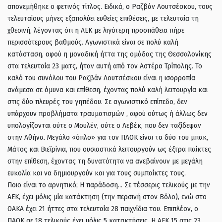
απονεμήθηκε ο φετινός τίτλος. Ειδικά, ο Ραζβάν Λουτσέσκου, τους
τελευταίους μήνες εξαπολύει ευθείες επιθέσεις, με τελευταία τη
χθεσινή, λέγοντας ότι η ΑΕΚ με λιγότερη προσπάθεια πήρε
περισσότερους βαθμούς. Αγωνιστικά είναι σε πολύ καλή
κατάσταση, αφού η μοναδική ήττα της ομάδας της Θεσσαλονίκης
στα τελευταία 23 ματς, ήταν αυτή από τον Αστέρα Τρίπολης. Το
καλό του συνόλου του Ραζβάν Λουτσέσκου είναι η ισορροπία
ανάμεσα σε άμυνα και επίθεση, έχοντας πολύ καλή λειτουργία και
στις δύο πλευρές του γηπέδου. Σε αγωνιστικό επίπεδο, δεν
υπάρχουν προβλήματα τραυματισμών , αφού ούτως ή άλλως δεν
υπολογίζονται ούτε ο Μουλέν, ούτε ο Λεβέκ, που δεν ταξίδεψαν
στην Αθήνα. Μεγάλο «όπλο» για τον ΠΑΟΚ είναι τα δύο του μπακ,
Μάτος και Βιεϊρίνια, που ουσιαστικά λειτουργούν ως έξτρα παίκτες
στην επίθεση, έχοντας τη δυνατότητα να ανεβαίνουν με μεγάλη
ευκολία και να δημιουργούν και για τους συμπαίκτες τους.
Ποιο είναι το αρνητικό; Η παράδοση… Σε τέσσερις τελικούς με την
ΑΕΚ, έχει μόλις μία κατάκτηση (την περσινή στον Βόλο), ενώ στο
ΟΑΚΑ έχει 21 ήττες στα τελευταία 28 παιχνίδια του. Επιπλέον, ο
ΠΑΟΚ σε 18 τελικούς έχει μόλις 5 κατακτήσεις. Η ΑΕΚ 15 στις 23