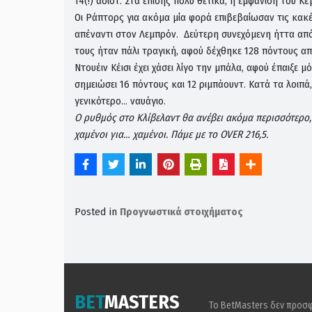
14(!) ασίστ. Στα επίσης πολύ θετικά, η εμφάνιση του Κέ
Οι Ράπτορς για ακόμα μία φορά επιβεβαίωσαν τις κακ
απέναντι στον Λεμπρόν. Δεύτερη συνεχόμενη ήττα απ
τους ήταν πάλι τραγική, αφού δέχθηκε 128 πόντους απ
Ντουέιν Κέισι έχει χάσει λίγο την μπάλα, αφού έπαιξε 
σημειώσει 16 πόντους και 12 ριμπάουντ. Κατά τα λοιπ
γενικότερο… ναυάγιο.
Ο ρυθμός στο Κλίβελαντ θα ανέβει ακόμα περισσότερο, 
χαμένοι για… χαμένοι. Πάμε με το OVER 216,5.
Posted in
Προγνωστικά στοιχήματος
BET
MASTERS
Το BetMasters δεν προσφέ