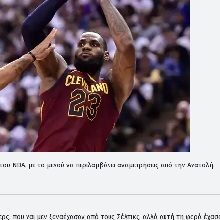
 του NBA, με το μενού να περιλαμβάνει αναμετρήσεις από την Ανατολή.
ερς, που ναι μεν ξαναέχασαν από τους Σέλτικς, αλλά αυτή τη φορά έχασ