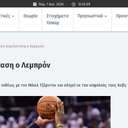
Παρ, 7 Αυγ. 2026
12:45:09
τικές
Θεωρία
Στοιχήματα
Προγνωστικά
Προϊσ
Όσκαρ
 νέα παράσταση ο Λεμπρόν
ταση ο Λεμπρόν
 ευθέως με τον Μάικλ Τζόρνταν και οδηγεί εκ του ασφαλούς τους Καβς