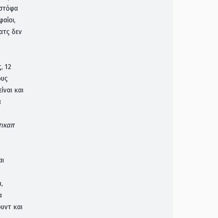
 στόφα
αίοι,
ατς δεν
, 12
ους
ίναι και
α
τικαπ
αι
,
α
ουντ και