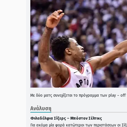
Με δύο ματς συνεχίζεται το πρόγραμμα των play – off
Ανάλυση
Φιλαδέλφια Σίξερς – Μπόστον Σέλτικς
Για ακόμα μία φορά κατώτεροι των περιστάσεων οι Σίξ