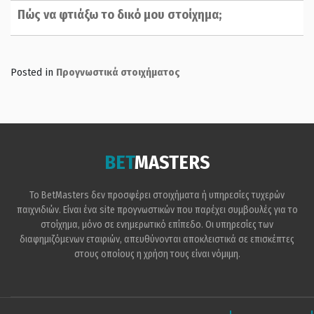
Πώς να φτιάξω το δικό μου στοίχημα;
Posted in
Προγνωστικά στοιχήματος
BET
MASTERS
Το BetMasters δεν προσφέρει στοιχήματα ή υπηρεσίες τυχερών
παιχνιδιών. Είναι ένα site προγνωστικών που παρέχει συμβουλές για το
στοίχημα, μόνο σε ενημερωτικό επίπεδο. Οι υπηρεσίες των
διαφημιζόμενων εταιριών, απευθύνονται αποκλειστικά σε επισκέπτες
στους οποίους η χρήση τους είναι νόμιμη.