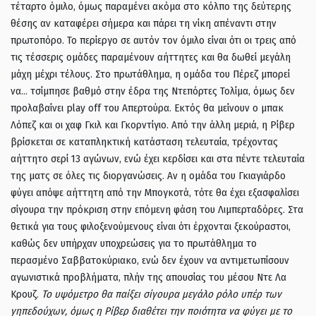
τέταρτο όμιλο, όμως παραμένει ακόμα στο κόλπο της δεύτερης
θέσης αν καταφέρει σήμερα και πάρει τη νίκη απέναντι στην
πρωτοπόρο. Το περίεργο σε αυτόν τον όμιλο είναι ότι οι τρεις από
τις τέσσερις ομάδες παραμένουν αήττητες και θα δωθεί μεγάλη
μάχη μέχρι τέλους. Στο πρωτάθλημα, η ομάδα του Πέρεζ μπορεί
να… τσίμπησε βαθμό στην έδρα της Ντεπόρτες Τολίμα, όμως δεν
προλαβαίνει play off του Απερτούρα. Εκτός θα μείνουν ο μπακ
Λόπεζ και οι χαφ Γκιλ και Γκορντίγιο. Από την άλλη μεριά, η Ρίβερ
βρίσκεται σε καταπληκτική κατάσταση τελευταία, τρέχοντας
αήττητο σερί 13 αγώνων, ενώ έχει κερδίσει και στα πέντε τελευταία
της ματς σε όλες τις διοργανώσεις. Αν η ομάδα του Γκιαγιάρδο
φύγει απόψε αήττητη από την Μπογκοτά, τότε θα έχει εξασφαλίσει
σίγουρα την πρόκριση στην επόμενη φάση του Λιμπερταδόρες. Στα
θετικά για τους φιλοξενούμενους είναι ότι έρχονται ξεκούραστοι,
καθώς δεν υπήρχαν υποχρεώσεις για το πρωτάθλημα το
περασμένο Σαββατοκύριακο, ενώ δεν έχουν να αντιμετωπίσουν
αγωνιστικά προβλήματα, πλήν της απουσίας του μέσου Ντε Λα
Κρουζ.
Το υψόμετρο θα παίξει σίγουρα μεγάλο ρόλο υπέρ των
γηπεδούχων, όμως η Ρίβερ διαθέτει την ποιότητα να φύγει με το