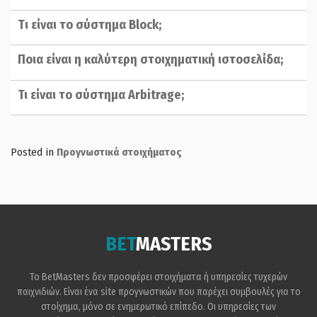
Tι είναι το σύστημα Block;
Ποια είναι η καλύτερη στοιχηματική ιστοσελίδα;
Τι είναι το σύστημα Arbitrage;
Posted in
Προγνωστικά στοιχήματος
BET
MASTERS
Το BetMasters δεν προσφέρει στοιχήματα ή υπηρεσίες τυχερών
παιχνιδιών. Είναι ένα site προγνωστικών που παρέχει συμβουλές για το
στοίχημα, μόνο σε ενημερωτικό επίπεδο. Οι υπηρεσίες των