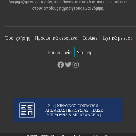
διαφημιζόμενων εταιριών, απευθύνονται αποκλειστικά σε επισκέπτες
στους οποίους η χρήση τους είναι νόμιμη.
Όροι χρήσης – Προσωπικά δεδομένα – Cookies
Σχετικά με εμάς
Επικοινωνία
Sitemap