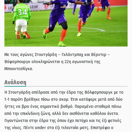
Με τους αγώνες Στουτγάρδη – Γκλάντμπαχ και Βέρντερ –
Βόφσμπουργκ ολοκληρώνεται η 22η αγωνιστική της
Μπουντεσλίγκα.
Ανάλυση
Η Στουτγάρδη απέδρασε από την έδρα της Βόλφσμπουργκ με το
1-1 παρότι βρέθηκε πίσω στο σκορ. Έτσι κατάφερε μετά από δύο
ήττες να βρει ένας σημαντικό βαθμό. Παραμένει σταθερά πάνω
από την επικίνδυνη ζώνη, αλλά δεν αισθάνεται καθόλου άνετα.
Γιγαντώνεται στην έδρα της όπου έχει πετύχει και τις έξι φετινές
της νίκες. Πέντε under στα έξι τελευταία ματς. Επιστρέφει ο