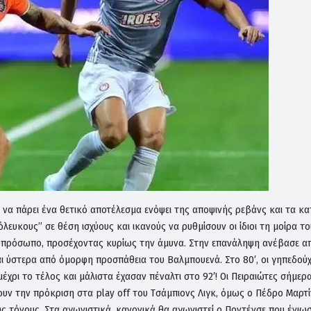
να πάρει ένα θετικό αποτέλεσμα ενόψει της αποψινής ρεβάνς και τα κ
λευκους” σε θέση ισχύους και ικανούς να ρυθμίσουν οι ίδιοι τη μοίρα το
ό πρόσωπο, προσέχοντας κυρίως την άμυνα. Στην επανάληψη ανέβασε 
ι ύστερα από όμορφη προσπάθεια του Βαλμπουενά. Στο 80′, οι γηπεδούχ
μέχρι το τέλος και μάλιστα έχασαν πέναλτι στο 92′! Οι Πειραιώτες σήμερ
υν την πρόκριση στα play off του Tσάμπιονς Λιγκ, όμως ο Πέδρο Μαρτί
ύς τόνους. Στα αγωνιστικά, κανονικά θα αγωνιστεί ο Ποντένσε που ένιω