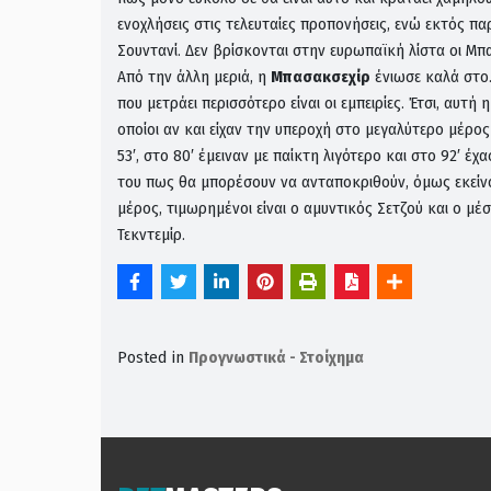
ενοχλήσεις στις τελευταίες προπονήσεις, ενώ εκτός π
Σουντανί. Δεν βρίσκονται στην ευρωπαϊκή λίστα οι Μπα,
Από την άλλη μεριά, η
Μπασακσεχίρ
ένιωσε καλά στο…
που μετράει περισσότερο είναι οι εμπειρίες. Έτσι, αυτ
οποίοι αν και είχαν την υπεροχή στο μεγαλύτερο μέρος
53′, στο 80′ έμειναν με παίκτη λιγότερο και στο 92′ έ
του πως θα μπορέσουν να ανταποκριθούν, όμως εκείνος
μέρος, τιμωρημένοι είναι ο αμυντικός Σετζού και ο μέ
Τεκντεμίρ.
Posted in
Προγνωστικά - Στοίχημα