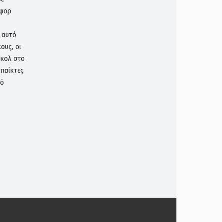
 φορ
 αυτό
ους, οι
γκολ στο
 παίκτες
κό