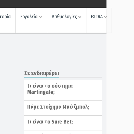
τορία
Εργαλεία
Βαθμολογίες
EXTRA
Σε ενδιαφέρει
Τι είναι το σύστημα
Martingale;
Πάμε Στοίχημα Μπέιζμπολ;
Τι είναι το Sure Bet;