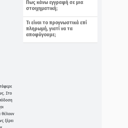
Πως κάνω εγγραφή σε μια
στοιχηματική;
Τι είναι το προγνωστικά επί
πληρωμή, γιατί να τα
αποφύγουμε;
ατάφερε
υς. Στο
απόδοση
οι
α θέλουν
νς ξέρει
σε