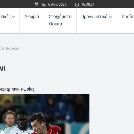
Πεμ, 6 Αυγ. 2026
16:38:32
τικές
Θεωρία
Στοιχήματα
Προγνωστικά
Προϊσ
Όσκαρ
άτ Γκρόζνι
νι
έμιερ Λιγκ Ρωσίας.