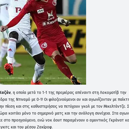
Καζάν
, η οποία μετά το 1-1 της πρεμιέρας απέναντι στη Λοκομοτίβ την
ρα της Ντιναμό με 0-1! Οι φιλοξενούμενοι αν και αγωνίζονταν με παίκτ
ην πίεση και στις καθυστερήσεις να πετύχουν γκολ με τον Μικελτάντζε. 
ρα κοιτάει μόνο το σημερινό ματς και την ανάλογη συνέχεια. Στα αγων
ε στο προηγούμενο, ενώ νοκ άουτ παραμένουν ο αμυντικός Γκράνατ κα
έγκιτς και του μέσου Ζακίροφ.