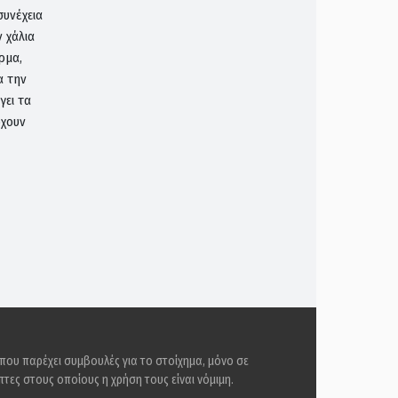
συνέχεια
 χάλια
ρμα,
α την
γει τα
ρχουν
 που παρέχει συμβουλές για το στοίχημα, μόνο σε
τες στους οποίους η χρήση τους είναι νόμιμη.