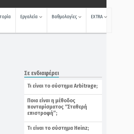
τορία
Εργαλεία
Βαθμολογίες
EXTRA
Σε ενδιαφέρει
Τι είναι το σύστημα Arbitrage;
Ποια είναι η μέθοδος
πονταρίσματος “Σταθερή
επιστροφή”;
Tι είναι το σύστημα Ηeinz;