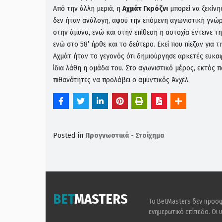
Από την άλλη μεριά, η
Αχμάτ Γκρόζνι
μπορεί να ξεκίνη
δεν ήταν ανάλογη, αφού την επόμενη αγωνιστική γνώρι
στην άμυνα, ενώ και στην επίθεση η αστοχία έντεινε 
ενώ στο 58′ ήρθε και το δεύτερο. Εκεί που πίεζαν για τ
Αχμάτ ήταν το γεγονός ότι δημιούργησε αρκετές ευκαιρ
ίδια λάθη η ομάδα του. Στο αγωνιστικό μέρος, εκτός 
πιθανότητες να προλάβει ο αμυντικός Άνχελ.
Posted in
Προγνωστικά - Στοίχημα
BET
MASTERS
Το BetMasters δεν προσφέ
ενημερωτικό επίπεδο. Οι 