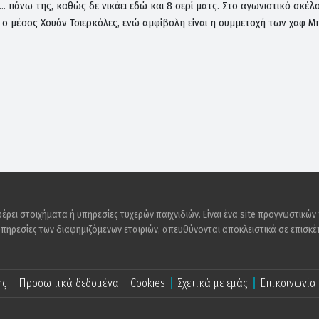
… πάνω της, καθώς δε νικάει εδώ και 8 σερί ματς. Στο αγωνιστικό σκέλο
 ο μέσος Χουάν Τσιερκόλες, ενώ αμφίβολη είναι η συμμετοχή των χαφ Μ
ρει στοιχήματα ή υπηρεσίες τυχερών παιχνιδιών. Είναι ένα site προγνωστικών
υπηρεσίες των διαφημιζόμενων εταιριών, απευθύνονται αποκλειστικά σε επισκέπ
ης – Προσωπικά δεδομένα – Cookies
Σχετικά με εμάς
Επικοινωνία