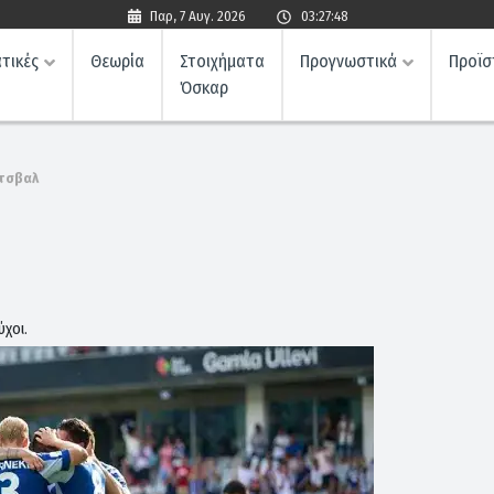
Παρ, 7 Αυγ. 2026
03:27:48
τικές
Θεωρία
Στοιχήματα
Προγνωστικά
Προϊσ
Όσκαρ
ντσβαλ
χοι.