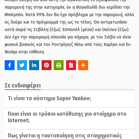
παραμονή της στην κατηγορία, αν η Βαγιαδολίδ δεν κερδίσει την
Μπιλμπάο. Κατά 99% δεν θα έχει πρόβλημα με την παραμονή, αλλά
ας δούμε και το πρόγραμμά της ως το τέλος. Θα αντιμετωπίσει
κατά σειρά τις Σεβίλλη (έξω), Εσπανιόλ (μέσα) και Ουέσκα (έξω).
Δεν έχει την παραμικρή απουσία για σήμερα, με τον Σιόβα να είναι
φυσικά βασικός και τον Ροντρίγκεζ πίσω από τους Καρίγιο και Εν-
Νεσύρι στην επίθεση.
Σε ενδιαφέρει
Tι είναι το σύστημα Super Yankee;
Ποοι είναι οι τρόποι κατάθεσης για στοίχημα στο
Internet;
Πως γίνεται η ταυτοποίηση στις στοιχηματικές