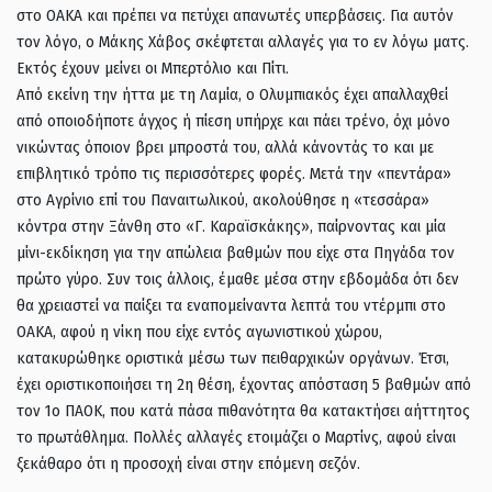
στο ΟΑΚΑ και πρέπει να πετύχει απανωτές υπερβάσεις. Για αυτόν
τον λόγο, ο Μάκης Χάβος σκέφτεται αλλαγές για το εν λόγω ματς.
Εκτός έχουν μείνει οι Μπερτόλιο και Πίτι.
Από εκείνη την ήττα με τη Λαμία, ο Ολυμπιακός έχει απαλλαχθεί
από οποιοδήποτε άγχος ή πίεση υπήρχε και πάει τρένο, όχι μόνο
νικώντας όποιον βρει μπροστά του, αλλά κάνοντάς το και με
επιβλητικό τρόπο τις περισσότερες φορές. Μετά την «πεντάρα»
στο Αγρίνιο επί του Παναιτωλικού, ακολούθησε η «τεσσάρα»
κόντρα στην Ξάνθη στο «Γ. Καραϊσκάκης», παίρνοντας και μία
μίνι-εκδίκηση για την απώλεια βαθμών που είχε στα Πηγάδα τον
πρώτο γύρο. Συν τοις άλλοις, έμαθε μέσα στην εβδομάδα ότι δεν
θα χρειαστεί να παίξει τα εναπομείναντα λεπτά του ντέρμπι στο
ΟΑΚΑ, αφού η νίκη που είχε εντός αγωνιστικού χώρου,
κατακυρώθηκε οριστικά μέσω των πειθαρχικών οργάνων. Έτσι,
έχει οριστικοποιήσει τη 2η θέση, έχοντας απόσταση 5 βαθμών από
τον 1ο ΠΑΟΚ, που κατά πάσα πιθανότητα θα κατακτήσει αήττητος
το πρωτάθλημα. Πολλές αλλαγές ετοιμάζει ο Μαρτίνς, αφού είναι
ξεκάθαρο ότι η προσοχή είναι στην επόμενη σεζόν.