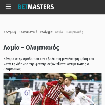
Skip
BET
MASTERS
to
Πεμ, 6 Αυγ. 2026
08:59:28
content
Κεντρική
•
Προγνωστικά - Στοίχημα
•
Λαμία – Ολυμπιακός
Λαμία – Ολυμπιακός
Κόντρα στην ομάδα που τον έβαλε στη μεγαλύτερη κρίση του
κατά τη διάρκεια της φετινής σεζόν τίθεται αντιμέτωπος ο
Ολυμπιακός.