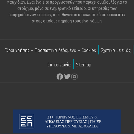
παιχνιδιών. Είναι ένα site προγνωστικών που παρέχει συμβουλές για το
στοίχημα, μόνο σε ενημερωτικό επίπεδο. Οι υπηρεσίες των
διαφημιζόμενων εταιριών, απευθύνονται αποκλειστικά σε επισκέπτες
στους οποίους η χρήση τους είναι νόμιμη.
Όροι χρήσης – Προσωπικά δεδομένα – Cookies
Σχετικά με εμάς
Επικοινωνία
Sitemap