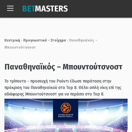
Skip
BET
MASTERS
to
Παρ, 7 Αυγ. 2026
09:04:06
content
Κεντρική
•
Προγνωστικά - Στοίχημα
•
Παναθηναϊκός –
Μπουντούτσνοστ
Παναθηναϊκός – Μπουντούτσνοστ
Το τρίποντο - προσευχή του Ρούντι έδωσε παράταση στην
πρόκριση του Παναθηναϊκού στο Top 8. Θέλει απλή νίκη επί της
αδιάφορης Μπουντούτσνοστ για να περάσει στο Top 8.