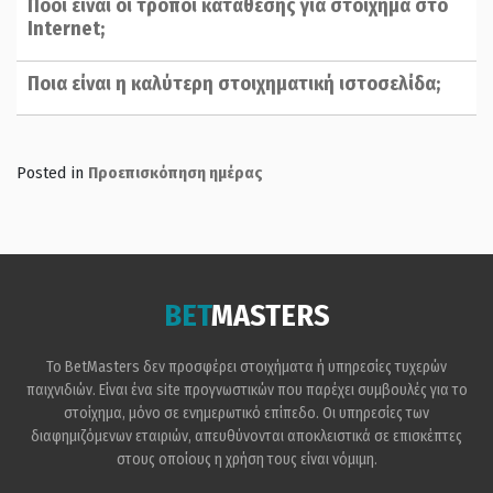
Ποοι είναι οι τρόποι κατάθεσης για στοίχημα στο
Internet;
Ποια είναι η καλύτερη στοιχηματική ιστοσελίδα;
Posted in
Προεπισκόπηση ημέρας
BET
MASTERS
Το BetMasters δεν προσφέρει στοιχήματα ή υπηρεσίες τυχερών
παιχνιδιών. Είναι ένα site προγνωστικών που παρέχει συμβουλές για το
στοίχημα, μόνο σε ενημερωτικό επίπεδο. Οι υπηρεσίες των
διαφημιζόμενων εταιριών, απευθύνονται αποκλειστικά σε επισκέπτες
στους οποίους η χρήση τους είναι νόμιμη.