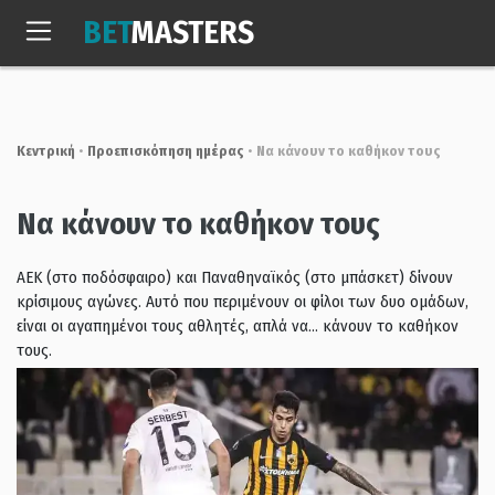
Skip
BET
MASTERS
to
Σαβ, 8 Αυγ. 2026
08:11:06
content
Κεντρική
•
Προεπισκόπηση ημέρας
•
Να κάνουν το καθήκον τους
Να κάνουν το καθήκον τους
ΑΕΚ (στο ποδόσφαιρο) και Παναθηναϊκός (στο μπάσκετ) δίνουν
κρίσιμους αγώνες. Αυτό που περιμένουν οι φίλοι των δυο ομάδων,
είναι οι αγαπημένοι τους αθλητές, απλά να... κάνουν το καθήκον
τους.