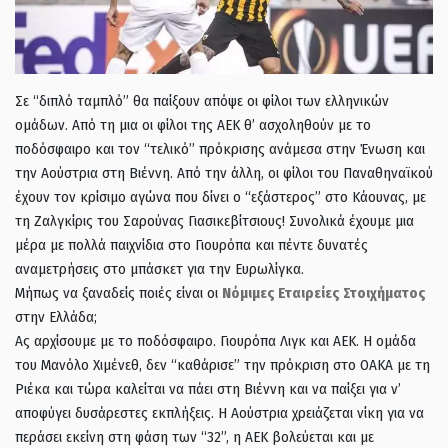
Σε “διπλό ταμπλό” θα παίξουν απόψε οι φίλοι των ελληνικών
ομάδων. Από τη μια οι φίλοι της ΑΕΚ θ’ ασχοληθούν με το
ποδόσφαιρο και τον “τελικό” πρόκρισης ανάμεσα στην Ένωση και
την Αούστρια στη Βιέννη. Από την άλλη, οι φίλοι του Παναθηναϊκού
έχουν τον κρίσιμο αγώνα που δίνει ο “εξάστερος” στο Κάουνας, με
τη Ζαλγκίρις του Σαρούνας Γιασικεβίτσιους! Συνολικά έχουμε μια
μέρα με πολλά παιχνίδια στο Γιουρόπα και πέντε δυνατές
αναμετρήσεις στο μπάσκετ για την Ευρωλίγκα.
Μήπως να ξαναδείς ποιές είναι οι
Νόμιμες Εταιρείες Στοιχήματος
στην Ελλάδα;
Ας αρχίσουμε με το ποδόσφαιρο. Γιουρόπα Λιγκ και ΑΕΚ. Η ομάδα
του Μανόλο Χιμένεθ, δεν “καθάρισε” την πρόκριση στο ΟΑΚΑ με τη
Ριέκα και τώρα καλείται να πάει στη Βιέννη και να παίξει για ν’
αποφύγει δυσάρεστες εκπλήξεις. Η Αούστρια χρειάζεται νίκη για να
περάσει εκείνη στη φάση των “32”, η ΑΕΚ βολεύεται και με