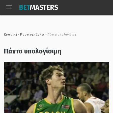
Skip
BET
MASTERS
to
Παρ, 7 Αυγ. 2026
08:16:24
content
Κεντρική
•
Μουντομπάσκετ
•
Πάντα υπολογίσιμη
Πάντα υπολογίσιμη