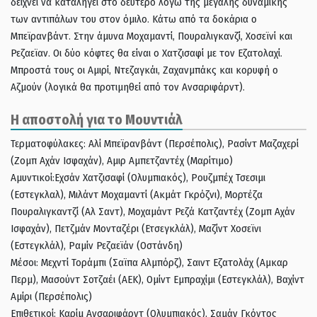
δείχνει να καταλήγει στο δεύτερο λόγω της μεγάλης δυναμικής
των αντιπάλων του στον όμιλο. Κάτω από τα δοκάρια ο
Μπεϊρανβάντ. Στην άμυνα Μοχαμαντί, Πουραλιγκανζί, Χοσεϊνί και
Ρεζαεϊαν. Οι δύο κόφτες θα είναι ο Χατζισαφί με τον Εζατολαχί.
Μπροστά τους οι Αμιρί, Ντεζαγκάι, Ζαχανμπάκς και κορυφή ο
Αζμούν (λογικά θα προτιμηθεί από τον Ανσαριφάρντ).
Η αποστολή για το Μουντιάλ
Τερματοφύλακες: Αλί Μπεϊρανβάντ (Περσέπολις), Ρασίντ Μαζαχερί
(Ζομπ Αχάν Ισφαχάν), Αμιρ Αμπετζαντέχ (Μαρίτιμο)
Αμυντικοί:Εχσάν Χατζισαφί (Ολυμπιακός), Ρουζμπέχ Τσεσιμι
(Εστεγκλαλ), Μιλάντ Μοχαμαντί (Ακμάτ Γκρόζνι), Μορτέζα
Πουραλιγκαντζί (Αλ Σαντ), Μοχαμάντ Ρεζά Κατζαντέχ (Ζομπ Αχάν
Ισφαχάν), Πετζμάν Μονταζέρι (Ετσεγκλάλ), Μαζίντ Χοσεϊνι
(Εστεγκλάλ), Ραμίν Ρεζαεϊάν (Οστάνδη)
Μέσοι: Μεχντί Τοράμπι (Σαϊπα Αλμπόρζ), Σαιντ Εζατολάχ (Αμκαρ
Περμ), Μασούντ Σοτζαέι (ΑΕΚ), Ομίντ Εμπραχίμι (Εστεγκλάλ), Βαχίντ
Αμίρι (Περσέπολις)
Επιθετικοί: Καρίμ Ανσαριφάρντ (Ολυμπιακός), Σαμάν Γκόντος