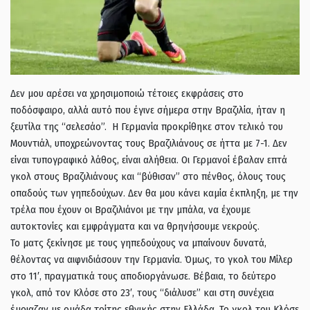
Δεν μου αρέσει να χρησιμοποιώ τέτοιες εκφράσεις στο
ποδόσφαιρο, αλλά αυτό που έγινε σήμερα στην Βραζιλία, ήταν η
ξευτίλα της “σελεσάο”. Η Γερμανία προκρίθηκε στον τελικό του
Μουντιάλ, υποχρεώνοντας τους Βραζιλιάνους σε ήττα με 7-1. Δεν
είναι τυπογραφικό λάθος, είναι αλήθεια. Οι Γερμανοί έβαλαν επτά
γκολ στους Βραζιλιάνους και “βύθισαν” στο πένθος, όλους τους
οπαδούς των γηπεδούχων. Δεν θα μου κάνει καμία έκπληξη, με την
τρέλα που έχουν οι Βραζιλιάνοι με την μπάλα, να έχουμε
αυτοκτονίες και εμφράγματα και να θρηνήσουμε νεκρούς.
Το ματς ξεκίνησε με τους γηπεδούχους να μπαίνουν δυνατά,
θέλοντας να αιφνιδιάσουν την Γερμανία. Όμως, το γκολ του Μίλερ
στο 11′, πραγματικά τους αποδιοργάνωσε. Βέβαια, το δεύτερο
γκολ, από τον Κλόσε στο 23′, τους “διάλυσε” και στη συνέχεια
έμοιαζαν με ομάδα τρίτης εθνικής στην Ελλάδα. Το γκολ του Κλόσε