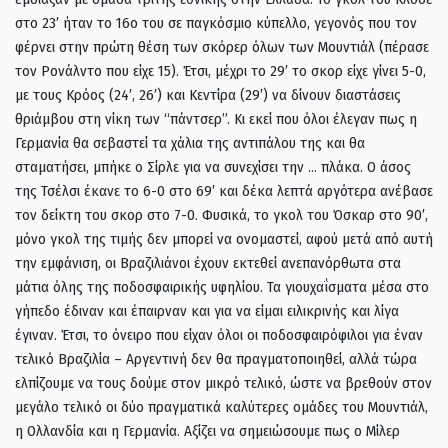
στο 23′ ήταν το 16ο του σε παγκόσμιο κύπελλο, γεγονός που τον
φέρνει στην πρώτη θέση των σκόρερ όλων των Μουντιάλ (πέρασε
τον Ρονάλντο που είχε 15). Έτσι, μέχρι το 29′ το σκορ είχε γίνει 5-0,
με τους Κρόος (24′, 26′) και Κεντίρα (29′) να δίνουν διαστάσεις
θριάμβου στη νίκη των “πάντσερ”. Κι εκεί που όλοι έλεγαν πως η
Γερμανία θα σεβαστεί τα χάλια της αντιπάλου της και θα
σταματήσει, μπήκε ο Σίρλε για να συνεχίσει την … πλάκα. Ο άσος
της Τσέλσι έκανε το 6-0 στο 69′ και δέκα λεπτά αργότερα ανέβασε
τον δείκτη του σκορ στο 7-0. Φυσικά, το γκολ του Όσκαρ στο 90′,
μόνο γκολ της τιμής δεν μπορεί να ονομαστεί, αφού μετά από αυτή
την εμφάνιση, οι Βραζιλιάνοι έχουν εκτεθεί ανεπανόρθωτα στα
μάτια όλης της ποδοσφαιρικής υφηλίου. Τα γιουχαΐσματα μέσα στο
γήπεδο έδιναν και έπαιρναν και για να είμαι ειλικρινής και λίγα
έγιναν. Έτσι, το όνειρο που είχαν όλοι οι ποδοσφαιρόφιλοι για έναν
τελικό Βραζιλία – Αργεντινή δεν θα πραγματοποιηθεί, αλλά τώρα
ελπίζουμε να τους δούμε στον μικρό τελικό, ώστε να βρεθούν στον
μεγάλο τελικό οι δύο πραγματικά καλύτερες ομάδες του Μουντιάλ,
η Ολλανδία και η Γερμανία. Αξίζει να σημειώσουμε πως ο Μίλερ