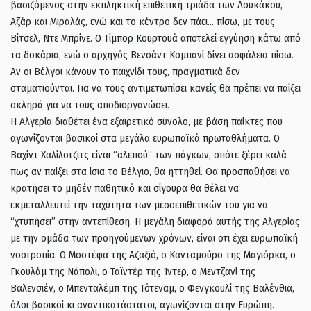
βασιζόμενος στην εκπληκτική επιθετική τριάδα των Λουκάκου,
Αζάρ και Μιραλάς, ενώ και το κέντρο δεν πάει… πίσω, με τους
Βίτσελ, Ντε Μπρίνε. Ο Τίμπορ Κουρτουά αποτελεί εγγύηση κάτω από
τα δοκάρια, ενώ ο αρχηγός Βενσάντ Κομπανί δίνει ασφάλεια πίσω.
Αν οι Βέλγοι κάνουν το παιχνίδι τους, πραγματικά δεν
σταματιούνται. Για να τους αντιμετωπίσει κανείς θα πρέπει να παίξει
σκληρά για να τους αποδιοργανώσει.
Η Αλγερία διαθέτει ένα εξαιρετικό σύνολο, με βάση παίκτες που
αγωνίζονται βασικοί στα μεγάλα ευρωπαϊκά πρωταθλήματα. Ο
Βαχίντ Χαλίλοτζιτς είναι “αλεπού” των πάγκων, οπότε ξέρει καλά
πως αν παίξει στα ίσια το Βέλγιο, θα ηττηθεί. Θα προσπαθήσει να
κρατήσει το μηδέν παθητικό και σίγουρα θα θέλει να
εκμεταλλευτεί την ταχύτητα των μεσοεπιθετικών του για να
“χτυπήσει” στην αντεπίθεση. Η μεγάλη διαφορά αυτής της Αλγερίας
με την ομάδα των προηγούμενων χρόνων, είναι οτι έχει ευρωπαϊκή
νοοτροπία. Ο Μοστέφα της Αζαξιό, ο Κανταμούρο της Μαγιόρκα, ο
Γκουλάμ της Νάπολι, ο Ταϊντέρ της Ίντερ, ο Μεντζανί της
Βαλενσιέν, ο Μπενταλέμπ της Τότεναμ, ο Φενγκουλί της Βαλένθια,
όλοι βασικοί κι αναντικατάστατοι, αγωνίζονται στην Ευρώπη.