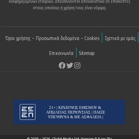
διαφημιζόμενων εταιριών, απευθύνονται αποκλειστικά σε επισκέπτες
στους οποίους η χρήση τους είναι νόμιμη.
Όροι χρήσης – Προσωπικά δεδομένα – Cookies
Σχετικά με εμάς
Επικοινωνία
Sitemap
© 2005 - 2026, Clickit Media Ltd. Version 9.0 rev.76c