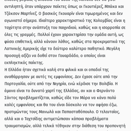
αντιληπτή, όταν υπάρχουν παίκτες όπως οι Γκουτιέρεζ, Μπάκα και
Τζάκσον Μαρτίνεζ. Ο βασικός Γκουαρίν είναι τιμωρημένος και δεν
αγωνιστεί σήμερα. Ιδιαίτερο χαρακτηριστικό της Κολομβίας είναι η
ταχύτητα στην ανάπτυξη του παιχνιδιού, καθώς και η ισορροπία σε
όλες τις γραμμές. Πολλοί έχουν χαρακτηρίσει την ομάδα αυτή, ως
φύσει επιθετική, αλλά κάνουν λάθος, καθώς στα προκριματικά της
Λατινικής Αμερικής είχε το δεύτερο καλύτερο παθητικό. Μεγάλη
προσοχή αξίζει να δοθεί στον Γουαρδάδο, ο οποίος είναι
εκπληκτικός παίκτης.
Η Ελλάδα ήταν σχετικά καλή στα φιλικά και οι οπαδοί της
αναθάρρησαν με αυτές τις εμφανίσεις. Δεν έχασε ούτε από την
Πορτογαλία, ούτε από την Νιγηρία, ενώ κέρδισε την Βολιβία. Η
άμυνα είναι το δυνατό χαρτί της Ελλάδας, αν και ο Φερνάντο
Σάντος προβληματίζεται, καθώς είδε τον Μόρα να κάνει πολύ
καλές εμφανίσεις και θα του είναι δύσκολο να τον αφήσει έξω,
προτιμώντας τους Μανωλά και Παπασταθόπουλο. Ο τελευταίος,
αλλά και ο Ταχτσίδης αντιμετώπισαν κάποια προβλήματα
τραυματισμών, αλλά τελικά τέθηκαν στην διάθεση του προπονητή