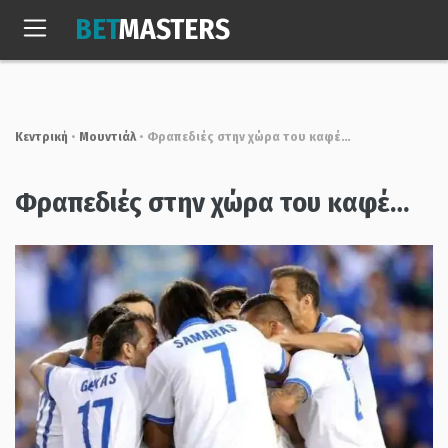
Skip
BET
MASTERS
to
Παρ, 7 Αυγ. 2026
08:11:23
content
Κεντρική
•
Μουντιάλ
•
Φραπεδιές στην χώρα του καφέ…
Φραπεδιές στην χώρα του καφέ…