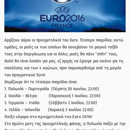
Αρχίζουν αύριο οι προημιτελικοί του Euro. Τέσσερα παιχνίδια, οκτώ
ομάδες, οι μισές εκ των οποίων θα συνεχίσουν το μαγικό ταξίδι
τους στην διοργάνωση και οι άλλες μισές θα πάνε “σπίτι” τους.
Καλό θα είναι λοιπόν για μας, εξ αρχής να έχουμε μια εικόνα για τις
αποδόσεις και των 4 αγώνων, πριν παρασυρθούμε από τη μαγεία
του πραγματικού Euro!
Θυμίζουμε ότι τα τέσσερα παιχνίδια είναι:
1. Πολωνία – Πορτογαλία (Πέμπτη 30 Ιουνίου, 22:00)
2. Ουαλία – Βέλγιο (Παρασκευή 1 Ιουλίου, 22:00)
3. Γερμανία – Ιταλία (Σάββατο 2 Ιουλίου, 22:00)
4. Γαλλία – Ισλανδία (Κυριακή 3 Ιουλίου 22:00)
Παίξε νόμιμα στα προημιτελικά του Euro 2016!
Στο πρώτο ματς της προημιτελικής φάσης, η Πολωνία παίζει με την