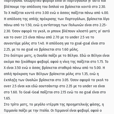
Πορτογαλία. Θεωρητικό φαβορί είναι οι Πορτογαάλοι γι’ αυτό και
βλέπουμε την απόδοση του διπλού να βρίσκεται κοντά στο 2.30.
Το Χ παίζεται κοντά στο 3.00 ενώ ο άσσος παίζεται πάνω από 4.00.
Η απόδοση της απλής πρόκρισης των Πορτογάλων, βρίσκεται λίγο
πάνω από το 1.50, ενώ η αντίστοιχη των Πολωνών είναι στο 2.25-
2.30. Όσον αφορά τα γκολ, οι μπουκ βλέπουν κλειστό ματς γι’ αυτό
και το over 2.5 είναι πάνω από 2.70 με το under 2.5 να το
συναντάμε μόλις στο 1.40. Η απόδοση για το goal-goal είναι στο
2.25, με το no goal να βρίσκεται στο 1.60 μόλις.
Στο δεύτερο ματς, η Ουαλία παίζει με το Βέλγιο. Εδώ οι Βέλγοι είναι
ακόμα πιο ξεκάθαρο φαβορί, αφού η νίκη της παίζεται στο 1.75. Το
Χ είναι 3.50 ενώ ο άσσις βρίσκεται σταθερά πάνω από το 5.00. Η
απλή πρόκριση των Βέλγων βρίσκεται μόλις στο 1.35, ενώ η
έκπληξη των Ουαλών βρίσκεται στο 3.05. Όσον αφορά τα γκολ το
over 2.5 είναι και εδώ αουτσάιντερ στο 2.35 με το under να είναι
στο 1.60. Το Goal-Goal παίζεται στο 2.15 ενώ το no goal είναι στο
1.65.
Στο τρίτο ματς, το μεγάλο ντέρμπι της προημιτελικής φάσης, η
Γερμανία παίζει με την Ιταλία. Οι Γερμανοί είναι φαβορί, αφού ο