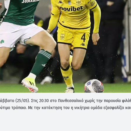
άββατο (25/05). Στις 20:30 στο Πανθεσσαλικό χωρίς την παρουσία φιλ
τιμο τρόπαιο. Με την κατάκτηση του η νικήτρια ομάδα εξασφαλίζει και