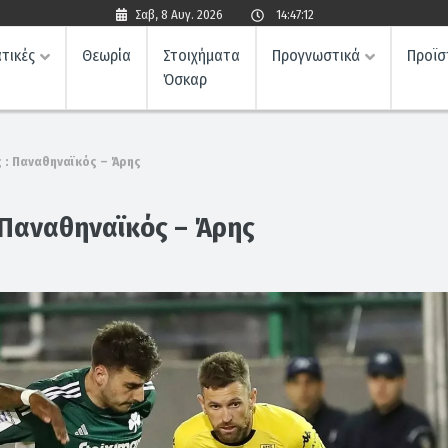
Σαβ, 8 Αυγ. 2026
14:47:13
τικές
Θεωρία
Στοιχήματα
Προγνωστικά
Προϊσ
Όσκαρ
 : Παναθηναϊκός – Άρης
 Παναθηναϊκός – Άρης