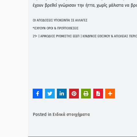
έχουν βρεθεί γνώρισαν την ήττα, χωρίς μάλιστα να βρο
ΟΙ ΑΠΟΔΟΣΕΙΣ ΥΠΟΚΕΙΝΤΑΙ ΣΕ ΑΛΛΑΓΕΣ
*ΙΣΧΥΟΥΝ ΟΡΟΙ & ΠΡΟΫΠΟΘΕΣΕΙΣ
21+ | ΑΡΜΟΔΙΟΣ ΡΥΘΜΙΣΤΗΣ ΕΕΕΠ | ΚΙΝΔΥΝΟΣ ΕΘΙΣΜΟΥ & ΑΠΩΛΕΙΑΣ ΠΕΡΙΟ
Posted in
Ειδικά στοιχήματα