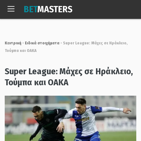
Skip
BET
MASTERS
to
Σαβ, 8 Αυγ. 2026
09:10:11
content
Κεντρική
•
Ειδικά στοιχήματα
•
Super League: Μάχες σε Ηράκλειο,
Τούμπα και ΟΑΚΑ
Super League: Μάχες σε Ηράκλειο,
Τούμπα και ΟΑΚΑ