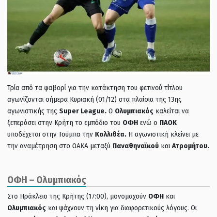
Τρία από τα φαβορί για την κατάκτηση του φετινού τίτλου
αγωνίζονται σήμερα Κυριακή (01/12) στα πλαίσια της 13ης
αγωνιστικής της
Super League.
O
Ολυμπιακός
καλείται να
ξεπεράσει στην Κρήτη το εμπόδιο του
ΟΦΗ
ενώ ο
ΠΑΟΚ
υποδέχεται στην Τούμπα την
Καλλιθέα.
Η αγωνιστική κλείνει με
την αναμέτρηση στο ΟΑΚΑ μεταξύ
Παναθηναϊκού
και
Ατρομήτου.
ΟΦΗ – Ολυμπιακός
Στο Ηράκλειο της Κρήτης (17:00), μονομαχούν
ΟΦΗ
και
Ολυμπιακός
και ψάχνουν τη νίκη για διαφορετικούς λόγους. Οι