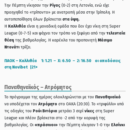
Την Πέμπτη
νίκησαν την
Ρίγας
(0-2) στη Λετονία, ενώ είχε
προηγηθεί το «τρίποντο» με ανατροπή μέσα στην Τρίπολη. Η
αυτοπεποίθηση όλων βρίσκεται
στα ύψη.
Η
Καλλιθέα
είναι η μοναδική ομάδα που δεν έχει νίκη στη Super
League (0-7-5) και ψάχνει τον τρόπο να ξεφύγει από την
τελευταία
θέση
της βαθμολογίας. Η καρέκλα του προπονητή
Μάσιμο
Ντονάτι
τρίζει.
ΠΑΟΚ – Καλλιθέα 1: 1.21 – Χ: 6.50 – 2: 16.50 οι αποδόσεις
στη Novibet |21+
Παναθηναϊκός – Ατρόμητος
Το πρόγραμμα της ημέρας ολοκληρώνεται με τον
Παναθηναϊκό
να υποδέχεται τον
Ατρόμητο
στο ΟΑΚΑ (20:30). Το «τριφύλλι» υπό
τις οδηγίες του
Ρούι Βιτόρια
μετράει 3 σερί
νίκες
στη Super
League και πλέον βρίσκεται στο -2 από την κορυφή της
βαθμολογίας. Οι
«πράσινοι»
την Πέμπτη νίκησαν 1-0 την
Ελσίνκι