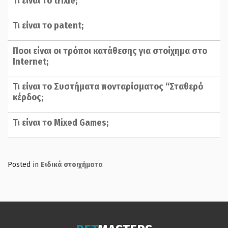
Τι είναι το trixie;
Τι είναι το patent;
Ποοι είναι οι τρόποι κατάθεσης για στοίχημα στο
Internet;
Τι είναι το Συστήματα πονταρίσματος “Σταθερό
κέρδος;
Τι είναι το Mixed Games;
Posted in
Ειδικά στοιχήματα