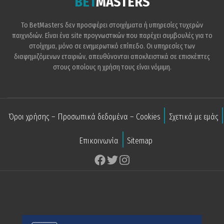
BET
MASTERS
Το BetMasters δεν προσφέρει στοιχήματα ή υπηρεσίες τυχερών
παιχνιδιών. Είναι ένα site προγνωστικών που παρέχει συμβουλές για το
στοίχημα, μόνο σε ενημερωτικό επίπεδο. Οι υπηρεσίες των
διαφημιζόμενων εταιριών, απευθύνονται αποκλειστικά σε επισκέπτες
στους οποίους η χρήση τους είναι νόμιμη.
Όροι χρήσης – Προσωπικά δεδομένα – Cookies
Σχετικά με εμάς
Επικοινωνία
Sitemap