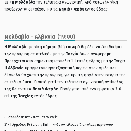
με τη
Μολδαβία
την τελευταία αγωνιστική. Από «φτωχή» νίκη
προέρχονται οι τσέχοι, 1-0 τα
Νησιά Φερόε
εντός έδρας.
Μολδαβία – Αλβανία (19:00)
Η
Μολδαβία
με νίκη σήμερα βάζει ισχυρά θεμέλια να διεκδικήσει
την πρόκριση σε «τελικό» με την
Τσεχία
όπως αναφέραμε.
Προέρχεται από σημαντική ισοπαλία 1-1 εκτός έδρας με την Τσεχία.
Η
Αλβανία
πραγματοποίησε εξαιρετική πορεία στον όμιλο και
δύσκολα θα χάσει την πρόκριση, για πρώτη φορά στην ιστορία της
σε τελικά
Euro
. Κι αυτό γιατί την τελευταία αγωνιστική αντίπαλός
της θα είναι τα
Νησιά Φερόε
. Προέρχεται από ένα εμφατικό 3-0
επί της
Τσεχίας
εντός έδρας.
Οι αποδόσεις υπόκεινται σε αλλαγές
21+ | Αρμόδιος Ρυθμιστής ΕΕΕΠ | Κίνδυνος εθισμού & απώλειας περιουσίας |