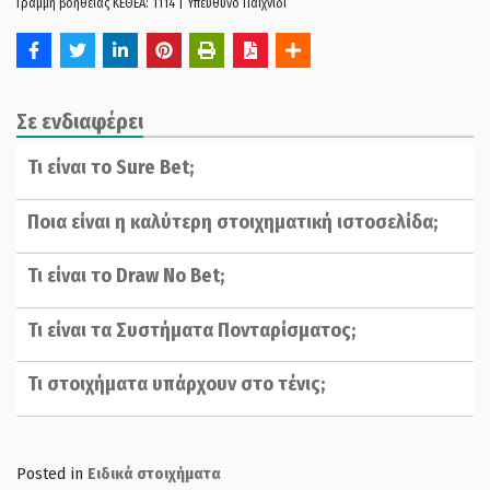
Γραμμή βοήθειας ΚΕΘΕΑ: 1114 | Υπεύθυνο Παιχνίδι
Σε ενδιαφέρει
Τι είναι το Sure Bet;
Ποια είναι η καλύτερη στοιχηματική ιστοσελίδα;
Τι είναι το Draw No Bet;
Τι είναι τα Συστήματα Πονταρίσματος;
Τι στοιχήματα υπάρχουν στο τένις;
Posted in
Ειδικά στοιχήματα