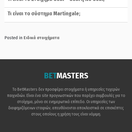
Τι είναι το σύστημα Martingale;
Posted in
Ειδικά στοιχήματα
BET
MASTERS
Το BetMasters δεν προσφέρει στοιχήματα ή υπηρεσίες τυχερών
παιχνιδιών. Είναι ένα site προγνωστικών που παρέχει συμβουλές για το
στοίχημα, μόνο σε ενημερωτικό επίπεδο. Οι υπηρεσίες των
διαφημιζόμενων εταιριών, απευθύνονται αποκλειστικά σε επισκέπτες
στους οποίους η χρήση τους είναι νόμιμη.