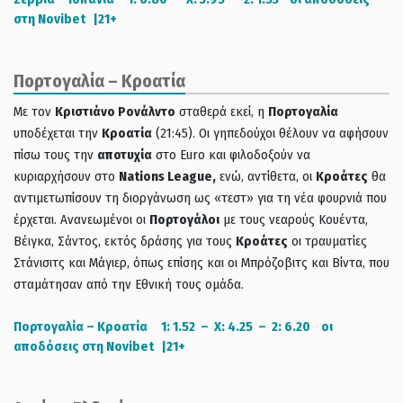
στη Novibet |21+
Πορτογαλία – Κροατία
Με τον
Κριστιάνο Ρονάλντο
σταθερά εκεί, η
Πορτογαλία
υποδέχεται την
Κροατία
(21:45). Οι γηπεδούχοι θέλουν να αφήσουν
πίσω τους την
αποτυχία
στο Euro και φιλοδοξούν να
κυριαρχήσουν στο
Nations League,
ενώ, αντίθετα
, οι
Κροάτες
θα
αντιμετωπίσουν τη διοργάνωση ως «τεστ» για τη νέα φουρνιά που
έρχεται. Ανανεωμένοι οι
Πορτογάλοι
με τους νεαρούς Κουέντα,
Βέιγκα, Σάντος, εκτός δράσης για τους
Κροάτες
οι τραυματίες
Στάνισιτς και Μάγιερ, όπως επίσης και οι Μπρόζοβιτς και Βίντα, που
σταμάτησαν από την Εθνική τους ομάδα.
Πορτογαλία – Κροατία 1: 1.52 – Χ: 4.25 – 2: 6.20 οι
αποδόσεις στη Novibet |21+