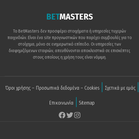
BET
MASTERS
Το BetMasters δεν προσφέρει στοιχήματα ή υπηρεσίες τυχερών
παιχνιδιών. Είναι ένα site προγνωστικών που παρέχει συμβουλές για το
στοίχημα, μόνο σε ενημερωτικό επίπεδο. Οι υπηρεσίες των
διαφημιζόμενων εταιριών, απευθύνονται αποκλειστικά σε επισκέπτες
στους οποίους η χρήση τους είναι νόμιμη.
Όροι χρήσης – Προσωπικά δεδομένα – Cookies
Σχετικά με εμάς
Επικοινωνία
Sitemap