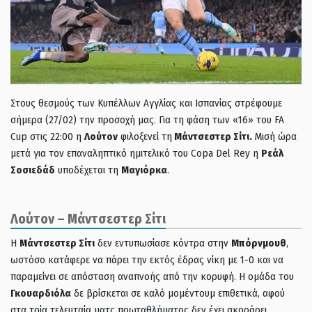
Στους θεσμούς των Κυπέλλων Αγγλίας και Ισπανίας στρέφουμε
σήμερα (27/02) την προσοχή μας. Για τη φάση των «16» του FA
Cup στις 22:00 η
Λούτον
φιλοξενεί τη
Μάντσεστερ Σίτι.
Μισή ώρα
μετά για τον επαναληπτικό ημιτελικό του Copa Del Rey η
Ρεάλ
Σοσιεδάδ
υποδέχεται τη
Μαγιόρκα
.
Λούτον – Μάντσεστερ Σίτι
Η
Μάντσεστερ Σίτι
δεν εντυπωσίασε κόντρα στην
Μπόρνμουθ
,
ωστόσο κατάφερε να πάρει την εκτός έδρας νίκη με 1-0 και να
παραμείνει σε απόσταση αναπνοής από την κορυφή. Η ομάδα του
Γκουαρδιόλα
δε βρίσκεται σε καλό μομέντουμ επιθετικά, αφού
στα τρία τελευταία ματς πρωταθλήματος δεν έχει σκοράρει