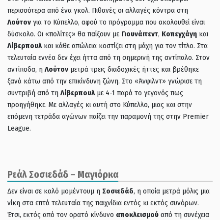
περισσότερα από ένα γκολ. Πιθανές οι αλλαγές κόντρα στη
Λούτον
για το Κύπελλο, αφού το πρόγραμμα που ακολουθεί είναι
δύσκολο. Οι «πολίτες» θα παίξουν με
Γιουνάιτεντ
,
Κοπεγχάγη
και
Λίβερπουλ
και κάθε απώλεια κοστίζει στη μάχη για τον τίτλο. Στα
τελευταία εννέα δεν έχει ήττα από τη σημερινή της αντίπαλο. Στον
αντίποδα, η
Λούτον
μετρά τρεις διαδοχικές ήττες και βρέθηκε
ξανά κάτω από την επικίνδυνη ζώνη. Στο «Άνφιλντ» γνώρισε τη
συντριβή από τη
Λίβερπουλ
με 4-1 παρά το γεγονός πως
προηγήθηκε. Με αλλαγές κι αυτή στο Κύπελλο, μιας και στην
επόμενη τετράδα αγώνων παίζει την παραμονή της στην Premier
League.
Ρεάλ Σοσιεδάδ – Μαγιόρκα
Δεν είναι σε καλό μομέντουμ η
Σοσιεδάδ
, η οποία μετρά μόλις μια
νίκη στα επτά τελευταία της παιχνίδια εντός κι εκτός συνόρων.
Έτσι, εκτός από τον ορατό κίνδυνο
αποκλεισμού
από τη συνέχεια