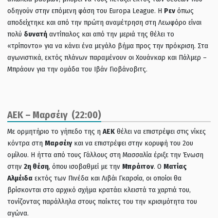
οδηγούν στην επόμενη φάση του Europa League. Η
Ρεν
όπως
αποδείχτηκε και από την πρώτη αναμέτρηση στη Λεωφόρο είναι
πολύ
δυνατή
αντίπαλος και από την μεριά της θέλει το
«τρίποντο» για να κάνει ένα μεγάλο βήμα προς την πρόκριση. Στα
αγωνιστικά, εκτός πλάνων παραμένουν οι Χουάνκαρ και Πάλμερ –
Μπράουν για την ομάδα του Ιβάν Γιοβάνοβιτς.
ΑΕΚ – Μαρσέιγ (22:00)
Με ορμητήριο το γήπεδο της η
ΑΕΚ
θέλει να επιστρέψει στις νίκες
κόντρα στη
Μαρσέιγ
και να επιστρέψει στην κορυφή του 2ου
ομίλου. Η ήττα από τους Γάλλους στη Μασσαλία έριξε την Ένωση
στην
2η θέση
, όπου ισοβαθμεί
με την
Μπράιτον
. Ο
Ματίας
Αλμέιδα
εκτός των Πινέδα και Λιβάι Γκαρσία, οι οποίοι θα
βρίσκονται στο αρχικό σχήμα κρατάει κλειστά τα χαρτιά του,
τονίζοντας παράλληλα στους παίκτες του την κρισιμότητα του
αγώνα.