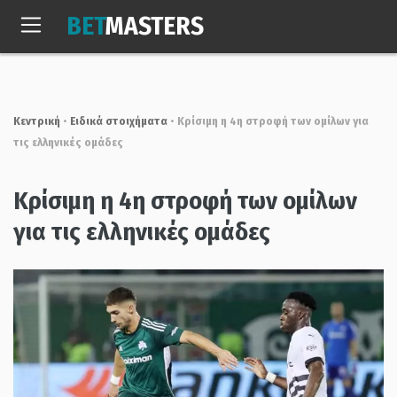
Skip
BET
MASTERS
to
Πεμ, 6 Αυγ. 2026
13:16:14
content
Κεντρική
•
Ειδικά στοιχήματα
•
Κρίσιμη η 4η στροφή των ομίλων για
τις ελληνικές ομάδες
Κρίσιμη η 4η στροφή των ομίλων
για τις ελληνικές ομάδες