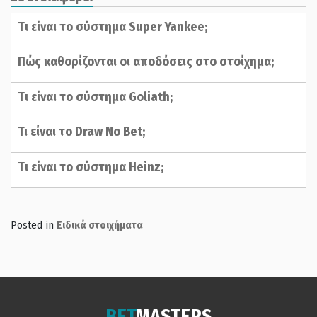
Tι είναι το σύστημα Super Yankee;
Πώς καθορίζονται οι αποδόσεις στο στοίχημα;
Tι είναι το σύστημα Goliath;
Τι είναι το Draw No Bet;
Tι είναι το σύστημα Ηeinz;
Posted in
Ειδικά στοιχήματα
BET
MASTERS