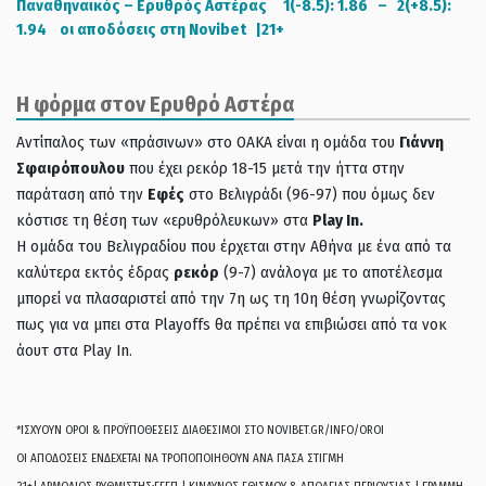
Παναθηναϊκός – Ερυθρός Αστέρας 1(-8.5): 1.86 – 2(+8.5):
1.94 οι αποδόσεις στη Novibet |21+
Η φόρμα στον Ερυθρό Αστέρα
Αντίπαλος των «πράσινων» στο ΟΑΚΑ είναι η ομάδα του
Γιάννη
Σφαιρόπουλου
που έχει ρεκόρ
18-15 μετά την ήττα στην
παράταση από την
Εφές
στο Βελιγράδι (96-97) που όμως δεν
κόστισε τη θέση των «ερυθρόλευκων» στα
Play In.
Η ομάδα του Βελιγραδίου που έρχεται στην Αθήνα με ένα από τα
καλύτερα εκτός έδρας
ρεκόρ
(9-7) ανάλογα με το αποτέλεσμα
μπορεί να πλασαριστεί από την 7η ως τη 10η θέση γνωρίζοντας
πως για να μπει στα Playoffs θα πρέπει να επιβιώσει από τα νοκ
άουτ στα Play In.
*ΙΣΧΥΟΥΝ ΟΡΟΙ & ΠΡΟΫΠΟΘΕΣΕΙΣ ΔΙΑΘΕΣΙΜΟΙ ΣΤΟ NOVIBET.GR/INFO/OROI
ΟΙ ΑΠΟΔΟΣΕΙΣ ΕΝΔΕΧΕΤΑΙ ΝΑ ΤΡΟΠΟΠΟΙΗΘΟΥΝ ΑΝΑ ΠΑΣΑ ΣΤΙΓΜΗ