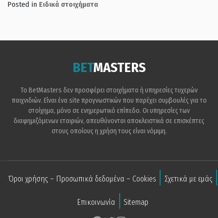
Posted in
Ειδικά στοιχήματα
BET
MASTERS
Το BetMasters δεν προσφέρει στοιχήματα ή υπηρεσίες τυχερών
παιχνιδιών. Είναι ένα site προγνωστικών που παρέχει συμβουλές για το
στοίχημα, μόνο σε ενημερωτικό επίπεδο. Οι υπηρεσίες των
διαφημιζόμενων εταιριών, απευθύνονται αποκλειστικά σε επισκέπτες
στους οποίους η χρήση τους είναι νόμιμη.
Όροι χρήσης – Προσωπικά δεδομένα – Cookies
Σχετικά με εμάς
Επικοινωνία
Sitemap