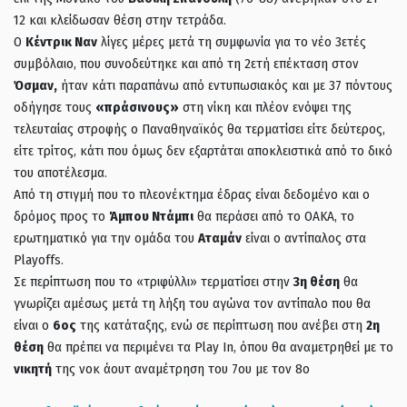
12 και κλείδωσαν θέση στην τετράδα.
Ο
Κέντρικ Ναν
λίγες μέρες μετά τη συμφωνία για το νέο 3ετές
συμβόλαιο, που συνοδεύτηκε και από τη 2ετή επέκταση στον
Όσμαν,
ήταν κάτι παραπάνω από εντυπωσιακός και με 37 πόντους
οδήγησε τους
«πράσινους»
στη νίκη και πλέον ενόψει της
τελευταίας στροφής ο Παναθηναϊκός θα τερματίσει είτε δεύτερος,
είτε τρίτος, κάτι που όμως δεν εξαρτάται αποκλειστικά από το δικό
του αποτέλεσμα.
Από τη στιγμή που το πλεονέκτημα έδρας είναι δεδομένο και ο
δρόμος προς το
Άμπου Ντάμπι
θα περάσει από το ΟΑΚΑ, το
ερωτηματικό για την ομάδα του
Αταμάν
είναι ο αντίπαλος στα
Playoffs.
Σε περίπτωση που το «τριφύλλι» τερματίσει στην
3η θέση
θα
γνωρίζει αμέσως μετά τη λήξη του αγώνα τον αντίπαλο που θα
είναι ο
6ος
της κατάταξης, ενώ σε περίπτωση που ανέβει στη
2η
θέση
θα πρέπει να περιμένει τα Play In, όπου θα αναμετρηθεί με το
νικητή
της νοκ άουτ αναμέτρηση του 7ου με τον 8ο