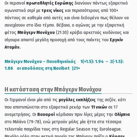
Οι περσινοί
πρωταθλητές Ευρώπης
διανύουν πάντως εξαιρετικό
αγωνιστικό σερί με
τρεις νίκες
και περισσότερους από 100+
πόντους σε καθεμία από αυτές και είναι δεδομένο πως θέλουν να
συνεχίσουν στο ίδιο τέμπο. Βέβαια, ο αγώνας με την εξαιρετική
φέτος
Μπάγερν Μονάχου
(21:30) κρύβει αρκετούς κινδύνους και
σίγουρα απαιτεί μεγάλη προσοχή από τους παίκτες του
Εργκίν
Αταμάν.
Μπάγερν Μονάχου – Παναθηναϊκός 1(+1.5): 1.94 – 2(-1.5):
1.86 οι αποδόσεις στη Novibet |21+
Η κατάσταση στην Μπάγερν Μονάχου
Οι Γερμανοί είναι μία από τις
μεγάλες εκπλήξεις
της σεζόν, κάτι
που αποτυπώνεται στο εξαιρετικό ρεκόρ των
11 νικών
σε 17
αναμετρήσεις. Οι
Βαυαροί
κέρδισαν πριν λίγες μέρες την
Ολίμπια
στο Μιλάνο (79-78), ενώ μετρούν μόλις μία ήττα στα τέσσερα
τελευταία παιχνίδια τους στη Regular Season της Euroleague.
Μεγάλο ρόλο στην φετινή πορεία της Μπάγερν παίζει ο
Κάρσεν