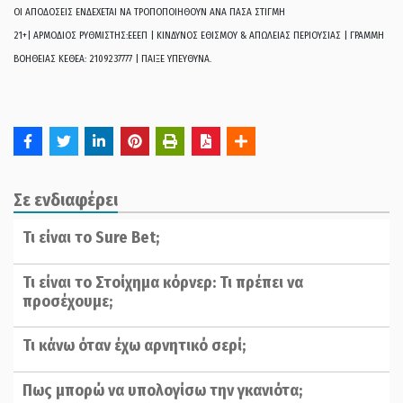
ΟΙ ΑΠΟΔΟΣΕΙΣ ΕΝΔΕΧΕΤΑΙ ΝΑ ΤΡΟΠΟΠΟΙΗΘΟΥΝ ΑΝΑ ΠΑΣΑ ΣΤΙΓΜΗ
21+| ΑΡΜΟΔΙΟΣ ΡΥΘΜΙΣΤΗΣ:ΕΕΕΠ | ΚΙΝΔΥΝΟΣ ΕΘΙΣΜΟΥ & ΑΠΩΛΕΙΑΣ ΠΕΡΙΟΥΣΙΑΣ | ΓΡΑΜΜΗ
ΒΟΗΘΕΙΑΣ ΚΕΘΕΑ: 2109237777 | ΠΑΙΞΕ ΥΠΕΥΘΥΝΑ.
Σε ενδιαφέρει
Τι είναι το Sure Bet;
Τι είναι το Στοίχημα κόρνερ: Τι πρέπει να
προσέχουμε;
Τι κάνω όταν έχω αρνητικό σερί;
Πως μπορώ να υπολογίσω την γκανιότα;