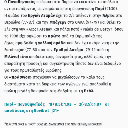
Ο
Παναθηναϊκός
επιδιώκει στο Παρίσι να επεκτείνει το απόλυτο
αντιμετωπίζοντας τη νεοφώτιστη στη διοργάνωση
Παρί
(21:30).
Η ομάδα του
Εργκίν Αταμάν
έχει το 2/2 απέναντι στην
Άλμπα
στο
Βερολίνο (77-87) και την
Μπάγερν
στο ΟΑΚΑ (94-79) και θέλει το
3/3 στη νυν «Accor Arena» και πάλαι ποτέ «Palais de Bercy», όπου
το 1996 είχε σηκώσει το
πρώτο
από τα Ευρωπαϊκά της.
Δίχως αμφιβολία η
γαλλική ομάδα
που δεν έχει ακόμα νίκη στην
Euroleague (77-80 από τον
Ερυθρό Αστέρα,
79-74 από τη
Μιλάνο)
είναι υποδεέστερης δυναμικότητας, αλλά χωρίς την
απαραίτητη προσοχή και συγκέντρωση τίποτα δεν είναι δεδομένο
για τους πρωταθλητές Ευρώπης.
Οι
«πράσινοι»
στοχεύουν να μεγαλώσουν τα καλά τους
διαστήματα κατά τη διάρκεια των αγώνων ενώ ακολουθεί η
πρώτη μεγάλη δοκιμασία στη Μαδρίτη με τη
Ρεάλ.
Παρί – Παναθηναϊκός 1(+8.5): 1.93 – 2(-8.5): 1.87 οι
αποδόσεις στη Novibet |21+
*
ΙΣΧΥΟΥΝ ΟΡΟΙ & ΠΡΟΫΠΟΘΕΣΕΙΣ ΔΙΑΘΕΣΙΜΟΙ ΣΤΟ NOVIBET.GR/INFO/OROI