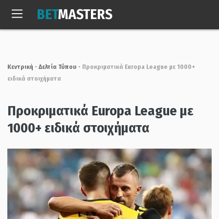
Skip
BET
MASTERS
to
Παρ, 7 Αυγ. 2026
17:32:20
content
Κεντρική
•
Δελτία Τύπου
•
Προκριματικά Europa League με 1000+
ειδικά στοιχήματα
Προκριματικά Europa League με
1000+ ειδικά στοιχήματα