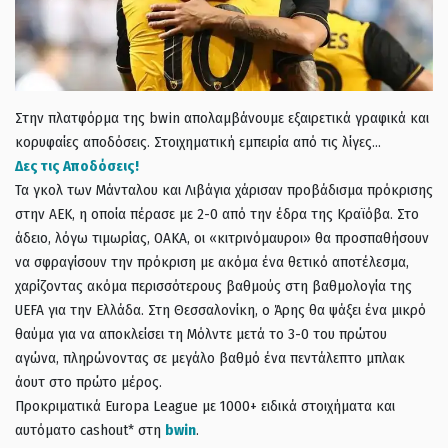
Στην πλατφόρμα της bwin απολαμβάνουμε εξαιρετικά γραφικά και
κορυφαίες αποδόσεις. Στοιχηματική εμπειρία από τις λίγες…
Δες τις Αποδόσεις!
Τα γκολ των Μάνταλου και Λιβάγια χάρισαν προβάδισμα πρόκρισης
στην ΑΕΚ, η οποία πέρασε με 2-0 από την έδρα της Κραϊόβα. Στο
άδειο, λόγω τιμωρίας, ΟΑΚΑ, οι «κιτρινόμαυροι» θα προσπαθήσουν
να σφραγίσουν την πρόκριση με ακόμα ένα θετικό αποτέλεσμα,
χαρίζοντας ακόμα περισσότερους βαθμούς στη βαθμολογία της
UEFA για την Ελλάδα. Στη Θεσσαλονίκη, ο Άρης θα ψάξει ένα μικρό
θαύμα για να αποκλείσει τη Μόλντε μετά το 3-0 του πρώτου
αγώνα, πληρώνοντας σε μεγάλο βαθμό ένα πεντάλεπτο μπλακ
άουτ στο πρώτο μέρος.
Προκριματικά Europa League με 1000+ ειδικά στοιχήματα και
αυτόματο cashout* στη
bwin
.