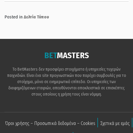
Posted in
Δελτία Τύπου
BET
MASTERS
Το BetMasters δεν προσφέρει στοιχήματα ή υπηρεσίες τυχερών
παιχνιδιών. Είναι ένα site προγνωστικών που παρέχει συμβουλές για το
στοίχημα, μόνο σε ενημερωτικό επίπεδο. Οι υπηρεσίες των
διαφημιζόμενων εταιριών, απευθύνονται αποκλειστικά σε επισκέπτες
στους οποίους η χρήση τους είναι νόμιμη.
Όροι χρήσης – Προσωπικά δεδομένα – Cookies
Σχετικά με εμάς