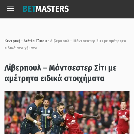
Skip
BET
MASTERS
to
Δευτ, 10 Αυγ. 2026
05:43:24
content
Κεντρική
•
Δελτία Τύπου
•
Λίβερπουλ – Μάντσεστερ Σίτι με αμέτρητα
ειδικά στοιχήματα
Λίβερπουλ – Μάντσεστερ Σίτι με
αμέτρητα ειδικά στοιχήματα