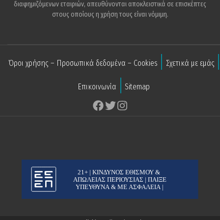
διαφημιζόμενων εταιριών, απευθύνονται αποκλειστικά σε επισκέπτες
στους οποίους η χρήση τους είναι νόμιμη.
Όροι χρήσης – Προσωπικά δεδομένα – Cookies
Σχετικά με εμάς
Επικοινωνία
Sitemap