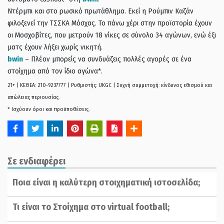
Ντέρμπι και στο ρωσικό πρωτάθλημα. Εκεί η Ρούμπιν Καζάν
φιλοξενεί την ΤΣΣΚΑ Μόσχας. Το πάνω χέρι στην προϊστορία έχουν
οι Μοσχοβίτες, που μετρούν 18 νίκες σε σύνολο 34 αγώνων, ενώ έξι
ματς έχουν λήξει χωρίς νικητή.
bwin
– Πλέον μπορείς να συνδυάζεις πολλές αγορές σε ένα
στοίχημα από τον ίδιο αγώνα*.
21+ | ΚΕΘΕΑ: 210-9237777 | Ρυθμιστής: UKGC | Συχνή συμμετοχή: κίνδυνος εθισμού και
απώλειας περιουσίας.
* Ισχύουν όροι και προϋποθέσεις.
Σε ενδιαφέρει
Ποια είναι η καλύτερη στοιχηματική ιστοσελίδα;
Τι είναι το Στοίχημα στο virtual football;