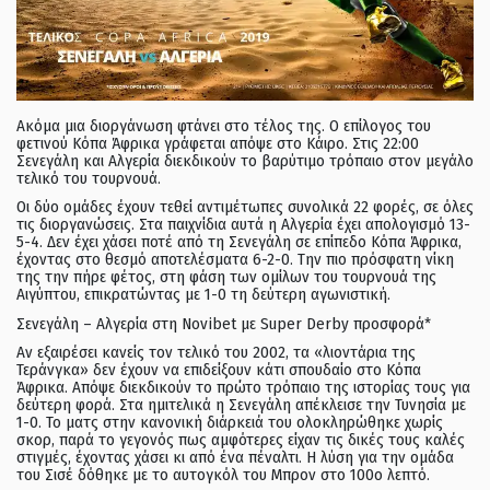
Ακόμα μια διοργάνωση φτάνει στο τέλος της. Ο επίλογος του
φετινού Κόπα Άφρικα γράφεται απόψε στο Κάιρο. Στις 22:00
Σενεγάλη και Αλγερία διεκδικούν το βαρύτιμο τρόπαιο στον μεγάλο
τελικό του τουρνουά.
Οι δύο ομάδες έχουν τεθεί αντιμέτωπες συνολικά 22 φορές, σε όλες
τις διοργανώσεις. Στα παιχνίδια αυτά η Αλγερία έχει απολογισμό 13-
5-4. Δεν έχει χάσει ποτέ από τη Σενεγάλη σε επίπεδο Κόπα Άφρικα,
έχοντας στο θεσμό αποτελέσματα 6-2-0. Την πιο πρόσφατη νίκη
της την πήρε φέτος, στη φάση των ομίλων του τουρνουά της
Αιγύπτου, επικρατώντας με 1-0 τη δεύτερη αγωνιστική.
Σενεγάλη – Αλγερία στη
Novibet
με
Super
Derby
προσφορά*
Αν εξαιρέσει κανείς τον τελικό του 2002, τα «λιοντάρια της
Τεράνγκα» δεν έχουν να επιδείξουν κάτι σπουδαίο στο Κόπα
Άφρικα. Απόψε διεκδικούν το πρώτο τρόπαιο της ιστορίας τους για
δεύτερη φορά. Στα ημιτελικά η Σενεγάλη απέκλεισε την Τυνησία με
1-0. Το ματς στην κανονική διάρκειά του ολοκληρώθηκε χωρίς
σκορ, παρά το γεγονός πως αμφότερες είχαν τις δικές τους καλές
στιγμές, έχοντας χάσει κι από ένα πέναλτι. Η λύση για την ομάδα
του Σισέ δόθηκε με το αυτογκόλ του Μπρον στο 100ο λεπτό.