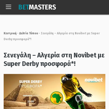
Skip
BET
MASTERS
to
Κυρ, 9 Αυγ. 2026
13:45:39
content
Κεντρική
•
Δελτία Τύπου
•
Σενεγάλη – Αλγερία στη Novibet με Super
Derby προσφορά*!
Σενεγάλη – Αλγερία στη Novibet με
Super Derby προσφορά*!