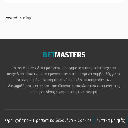
Posted in
Blog
BET
MASTERS
Το BetMasters δεν προσφέρει στοιχήματα ή υπηρεσίες τυχερών
παιχνιδιών. Είναι ένα site προγνωστικών που παρέχει συμβουλές για το
στοίχημα, μόνο σε ενημερωτικό επίπεδο. Οι υπηρεσίες των
διαφημιζόμενων εταιριών, απευθύνονται αποκλειστικά σε επισκέπτες
στους οποίους η χρήση τους είναι νόμιμη.
Όροι χρήσης – Προσωπικά δεδομένα – Cookies
Σχετικά με εμάς