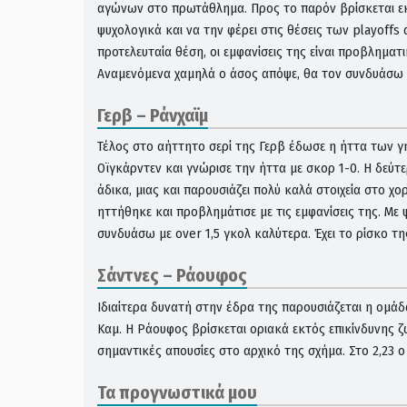
αγώνων στο πρωτάθλημα. Προς το παρόν βρίσκεται εκ
ψυχολογικά και να την φέρει στις θέσεις των playoffs
προτελευταία θέση, οι εμφανίσεις της είναι προβληματ
Αναμενόμενα χαμηλά ο άσος απόψε, θα τον συνδυάσω με
Γερβ – Ράνχαϊμ
Τέλος στο αήττητο σερί της Γερβ έδωσε η ήττα των γ
Οϊγκάρντεν και γνώρισε την ήττα με σκορ 1-0. Η δεύτε
άδικα, μιας και παρουσιάζει πολύ καλά στοιχεία στο χο
ηττήθηκε και προβλημάτισε με τις εμφανίσεις της. Με 
συνδυάσω με over 1,5 γκολ καλύτερα. Έχει το ρίσκο της
Σάντνες – Ράουφος
Ιδιαίτερα δυνατή στην έδρα της παρουσιάζεται η ομά
Καμ. Η Ράουφος βρίσκεται οριακά εκτός επικίνδυνης ζώ
σημαντικές απουσίες στο αρχικό της σχήμα. Στο 2,23 ο
Τα προγνωστικά μου