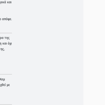
γικά και
ρ απόψε.
δρα της
 και όχι
της,
 Χαμ
χθεί με