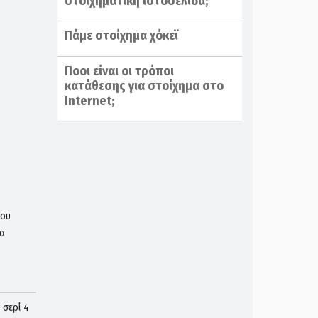
στοιχηματική ιστοσελίδα;
Πάμε στοίχημα χόκεϊ
Ποοι είναι οι τρόποι
κατάθεσης για στοίχημα στο
Internet;
που
τα
 σερί 4