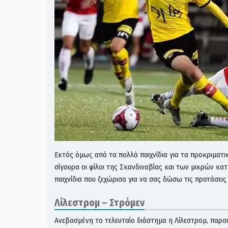
Εκτός όμως από τα πολλά παιχνίδια για τα προκριματι
σίγουρα οι φίλοι της Σκανδιναβίας και των μικρών κα
παιχνίδια που ξεχώρισα για να σας δώσω τις προτάσεις
Λίλεστρομ – Στρόμεν
Ανεβασμένη το τελευταίο διάστημα η Λίλεστρομ, παρουσ