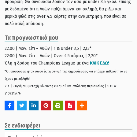
πρόκριση. Θα συνδυάσω λοιπόν τον άσο με under 3,5 γκολ. Επίσης
με δεδομένο ότι η Λυών παίζει άμυνα και σκληρά, θα ρίξω και
μερικά ψιλά στις over 4,5 κάρτες στην αναμέτρηση, που είναι σε
πολύ καλή απόδοση.
Τα προγνωστικά μου
22:00 | Μαν. Σίτι – Λυών | 1 & Under 3,5 | 2,13*
22:00 | Μαν. Σίτι – Λυών | Over 4,5 κάρτες | 2,20*
Όλη η δράση του Champions League με ένα
ΚΛΙΚ ΕΔΩ!
*Οι αποδόσεις ήταν σωστές τη στιγμή της δημοσίευσης και υπάρχει πιθανότητα να
έχουν μεταβληθεί
21+ | Συχνή συμμετοχή: κίνδυνος εθισμού και απώλειας περιουσίας | ΚΕΘΕΑ:
2109215776
Σε ενδιαφέρει