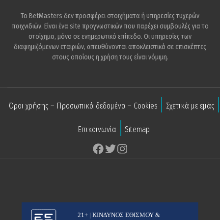
Το BetMasters δεν προσφέρει στοιχήματα ή υπηρεσίες τυχερών
παιχνιδιών. Είναι ένα site προγνωστικών που παρέχει συμβουλές για το
στοίχημα, μόνο σε ενημερωτικό επίπεδο. Οι υπηρεσίες των
διαφημιζόμενων εταιριών, απευθύνονται αποκλειστικά σε επισκέπτες
στους οποίους η χρήση τους είναι νόμιμη.
Όροι χρήσης – Προσωπικά δεδομένα – Cookies
Σχετικά με εμάς
Επικοινωνία
Sitemap