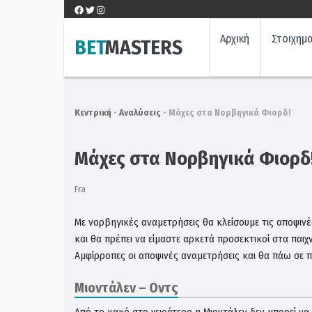
Skip
to
content
Αρχική
Στοιχημα
BET
MASTERS
Κεντρική
•
Αναλύσεις
•
Μάχες στα Νορβηγικά Φιορδ!
Μάχες στα Νορβηγικά Φιορδ
Fra
Με νορβηγικές αναμετρήσεις θα κλείσουμε τις αποψινέ
και θα πρέπει να είμαστε αρκετά προσεκτικοί στα παιχ
Αμφίρροπες οι αποψινές αναμετρήσεις και θα πάω σε π
Μιοντάλεν – Οντς
Από το κακό στο χειρότερο η Μιοντάλεν δεν μπορεί να