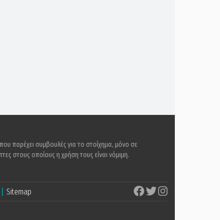
 που παρέχει συμβουλές για το στοίχημα, μόνο σε
τες στους οποίους η χρήση τους είναι νόμιμη.
Sitemap