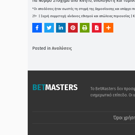
Για Νόμιμο Στοίχημα από κινητό, υπολογιστή και τάμπλ
*Οι αποδόσεις ήταν σωστές τη στιγμή της δημοσίευσης και υπάρχει π
21+
| Συχνή συμμετοχή: κίνδυνος εθισμού και απώλειας περιουσίας | Κ
Posted in
Αναλύσεις
BET
MASTERS
Το BetMasters δεν προσφέ
ενημερωτικό επίπεδο. Οι 
Όροι χρήσ