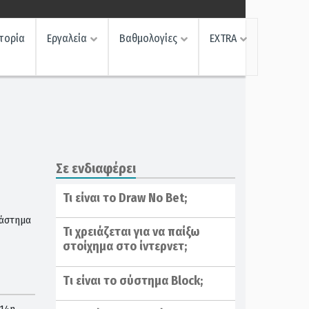
τορία
Εργαλεία
Βαθμολογίες
EXTRA
Σε ενδιαφέρει
Τι είναι το Draw No Bet;
ιάστημα
Τι χρειάζεται για να παίξω
στοίχημα στο ίντερνετ;
Tι είναι το σύστημα Block;
 14η