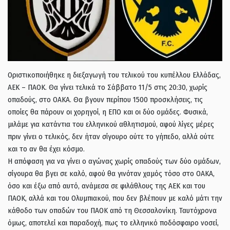
Οριστικοποιήθηκε η διεξαγωγή του τελικού του κυπέλλου Ελλάδας,
ΑΕΚ – ΠΑΟΚ. Θα γίνει τελικά το Σάββατο 11/5 στις 20:30, χωρίς
οπαδούς, στο ΟΑΚΑ. Θα βγουν περίπου 1500 προσκλήσεις, τις
οποίες θα πάρουν οι χορηγοί, η ΕΠΟ και οι δύο ομάδες. Φυσικά,
μιλάμε για κατάντια του ελληνικού αθλητισμού, αφού λίγες μέρες
πριν γίνει ο τελικός, δεν ήταν σίγουρο ούτε το γήπεδο, αλλά ούτε
και το αν θα έχει κόσμο.
Η απόφαση για να γίνει ο αγώνας χωρίς οπαδούς των δύο ομάδων,
σίγουρα θα βγει σε καλό, αφού θα γινόταν χαμός τόσο στο ΟΑΚΑ,
όσο και έξω από αυτό, ανάμεσα σε φιλάθλους της ΑΕΚ και του
ΠΑΟΚ, αλλά και του Ολυμπιακού, που δεν βλέπουν με καλό μάτι την
κάθοδο των οπαδών του ΠΑΟΚ από τη Θεσσαλονίκη. Ταυτόχρονα
όμως, αποτελεί και παραδοχή, πως το ελληνικό ποδόσφαιρο νοσεί,