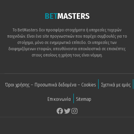
BET
MASTERS
Το BetMasters δεν προσφέρει στοιχήματα ή υπηρεσίες τυχερών
παιχνιδιών. Είναι ένα site προγνωστικών που παρέχει συμβουλές για το
στοίχημα, μόνο σε ενημερωτικό επίπεδο. Οι υπηρεσίες των
διαφημιζόμενων εταιριών, απευθύνονται αποκλειστικά σε επισκέπτες
στους οποίους η χρήση τους είναι νόμιμη.
Όροι χρήσης – Προσωπικά δεδομένα – Cookies
Σχετικά με εμάς
Επικοινωνία
Sitemap