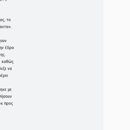
ας, το
γαντα».
χουν
την έδρα
ης.
, καθώς
λεξε να
φέρει
ηκε με
ηθήσουν
νοκ προς