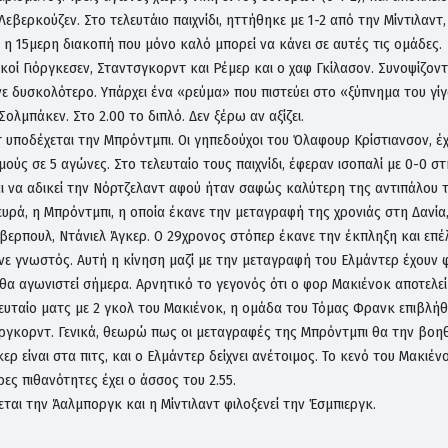
βερκούζεν. Στο τελευτάιο παιχνίδι, ηττήθηκε με 1-2 από την Μίντιλαντ,
η 15μερη διακοπή που μόνο καλό μπορεί να κάνει σε αυτές τις ομάδες.
ικοί Γιόργκεσεν, Σταντσγκορντ και Ρέμερ και ο χαφ Γκίλασον. Συνοψίζοντ
ε δυσκολότερο. Υπάρχει ένα «ρεύμα» που πιστεύει στο «ξύπνημα του γί
λμπάκεν. Στο 2.00 το διπλό. Δεν ξέρω αν αξίζει.
τ υποδέχεται την Μπρόντμπι. Οι γηπεδούχοι του Όλαφουρ Κρίστιανσον, έ
ούς σε 5 αγώνες. Στο τελευταίο τους παιχνίδι, έφεραν ισοπαλί με 0-0 σ
 να αδικεί την Νόρτζελαντ αφού ήταν σαφώς καλύτερη της αντιπάλου τ
υρά, η Μπρόντμπι, η οποία έκανε την μεταγραφή της χρονιάς στη Δανία
βερπουλ, Ντάνιελ Άγκερ. Ο 29χρονος στόπερ έκανε την έκπληξη και επέ
ινε γνωστός. Αυτή η κίνηση μαζί με την μεταγραφή του Ελμάντερ έχουν 
θα αγωνιστεί σήμερα. Αρνητικό το γεγονός ότι ο φορ Μακιένοκ αποτελεί
υταίο ματς με 2 γκολ του Μακιένοκ, η ομάδα του Τόμας Φρανκ επιβλήθ
όργκορντ. Γενικά, θεωρώ πως οι μεταγραφές της Μπρόντμπι θα την βο
κερ είναι στα πιτς, και ο Ελμάντερ δείχνει ανέτοιμος. Το κενό του Μακιέ
ς πιθανότητες έχει ο άσσος του 2.55.
ται την Άαλμποργκ και η Μίντιλαντ φιλοξενεί την Έσμπιεργκ.