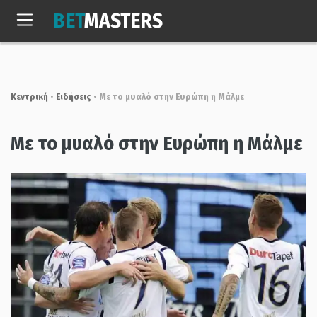
Skip
BET
MASTERS
to
Παρ, 7 Αυγ. 2026
20:23:27
content
Κεντρική
•
Ειδήσεις
•
Με το μυαλό στην Ευρώπη η Μάλμε
Με το μυαλό στην Ευρώπη η Μάλμε