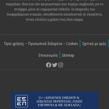
παιχνιδιών. Είναι ένα site προγνωστικών που παρέχει συμβουλές για το
στοίχημα, μόνο σε ενημερωτικό επίπεδο. Οι υπηρεσίες των
διαφημιζόμενων εταιριών, απευθύνονται αποκλειστικά σε επισκέπτες
στους οποίους η χρήση τους είναι νόμιμη.
Όροι χρήσης – Προσωπικά δεδομένα – Cookies
Σχετικά με εμάς
Επικοινωνία
Sitemap