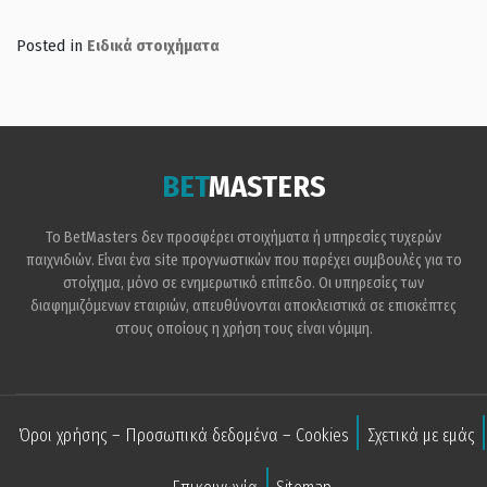
Posted in
Ειδικά στοιχήματα
BET
MASTERS
Το BetMasters δεν προσφέρει στοιχήματα ή υπηρεσίες τυχερών
παιχνιδιών. Είναι ένα site προγνωστικών που παρέχει συμβουλές για το
στοίχημα, μόνο σε ενημερωτικό επίπεδο. Οι υπηρεσίες των
διαφημιζόμενων εταιριών, απευθύνονται αποκλειστικά σε επισκέπτες
στους οποίους η χρήση τους είναι νόμιμη.
Όροι χρήσης – Προσωπικά δεδομένα – Cookies
Σχετικά με εμάς