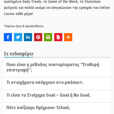
αγαπημένα Daily Treats, το Game of the Week, τα Stoiximan
Jackpots και πολλά ακόμα να απογειώνουν την εμπειρία του Online
Casino κάθε μέρα!
*Iσχύουν όροι & προϋποθέσεις
Σε ενδιαφέρει
Ποια είναι η μέθοδος πονταρίσματος “Σταθερή
επιστροφή”;
Τι στοιχήματα υπάρχουν στο μπάσκετ;
Τι είναι το Στοίχημα Goal – Goal ή No Goal;
Πότε παίζουμε Ημίχρονα-Τελικά;