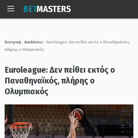
Skip
BET
MASTERS
to
Σαβ, 8 Αυγ. 2026
15:38:05
content
Κεντρική
•
Αναλύσεις
•
Euroleague: Δεν πείθει εκτός ο Παναθηναϊκός,
πλήρης ο Ολυμπιακός
Euroleague: Δεν πείθει εκτός ο
Παναθηναϊκός, πλήρης ο
Ολυμπιακός