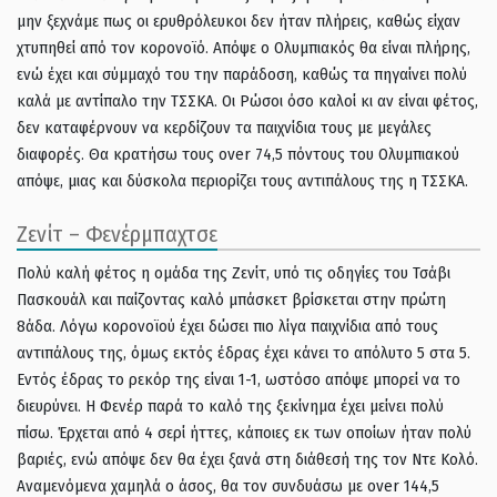
μην ξεχνάμε πως οι ερυθρόλευκοι δεν ήταν πλήρεις, καθώς είχαν
χτυπηθεί από τον κορονοϊό. Απόψε ο Ολυμπιακός θα είναι πλήρης,
ενώ έχει και σύμμαχό του την παράδοση, καθώς τα πηγαίνει πολύ
καλά με αντίπαλο την ΤΣΣΚΑ. Οι Ρώσοι όσο καλοί κι αν είναι φέτος,
δεν καταφέρνουν να κερδίζουν τα παιχνίδια τους με μεγάλες
διαφορές. Θα κρατήσω τους over 74,5 πόντους του Ολυμπιακού
απόψε, μιας και δύσκολα περιορίζει τους αντιπάλους της η ΤΣΣΚΑ.
Ζενίτ – Φενέρμπαχτσε
Πολύ καλή φέτος η ομάδα της Ζενίτ, υπό τις οδηγίες του Τσάβι
Πασκουάλ και παίζοντας καλό μπάσκετ βρίσκεται στην πρώτη
8άδα. Λόγω κορονοϊού έχει δώσει πιο λίγα παιχνίδια από τους
αντιπάλους της, όμως εκτός έδρας έχει κάνει το απόλυτο 5 στα 5.
Εντός έδρας το ρεκόρ της είναι 1-1, ωστόσο απόψε μπορεί να το
διευρύνει. Η Φενέρ παρά το καλό της ξεκίνημα έχει μείνει πολύ
πίσω. Έρχεται από 4 σερί ήττες, κάποιες εκ των οποίων ήταν πολύ
βαριές, ενώ απόψε δεν θα έχει ξανά στη διάθεσή της τον Ντε Κολό.
Αναμενόμενα χαμηλά ο άσος, θα τον συνδυάσω με over 144,5