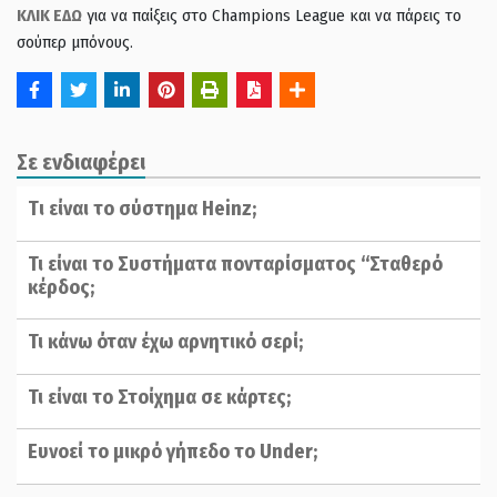
ΚΛΙΚ ΕΔΩ
για να παίξεις στο Champions League και να πάρεις το
σούπερ μπόνους.
Σε ενδιαφέρει
Tι είναι το σύστημα Ηeinz;
Τι είναι το Συστήματα πονταρίσματος “Σταθερό
κέρδος;
Τι κάνω όταν έχω αρνητικό σερί;
Τι είναι το Στοίχημα σε κάρτες;
Ευνοεί το μικρό γήπεδο το Under;